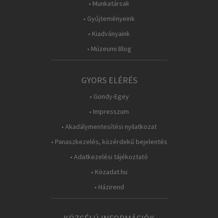
• Munkatársak
• Gyűjteményeink
• Kiadványaink
• Múzeumi Blog
GYORS ELÉRÉS
• Gondy-Egey
• Impresszum
• Akadálymentesítési nyilatkozat
• Panaszkezelés, közérdekű bejelentés
• Adatkezelési tájékoztató
• Közadat.hu
• Házirend