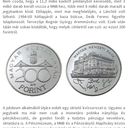
Nem csoda, hogy a 11,3 millió kiadott példányból kevesebb, mint 3
millió darab került vissza a MNB-hez, több mint 8 millió darab maradt a
jegybankon kívül. Előlapján, mint mai megfelelőjén, a Lánchíd volt
látható. 1994-től hátlapjáról a haza bölcse, Deák Ferenc figyelte
tulajdonosát. Tervezője Bognár György éremművész volt. Ezek után
talán már sokan kitalálták, hogy melyik címletről van szó: az ezüst 200
forintról.
A jubileum alkalmából útjára indult egy oktató kvízsorozat is. Ugyanis a
jegybank ma már nem csak a monetáris politika irányítója és
pénzkibocsátó, de gondot fordít a tudatos pénzügyi nevelésre,
oktatásra is. A Pénzmúzeum, a MNB és a Pénziránytű Alapítvány közös