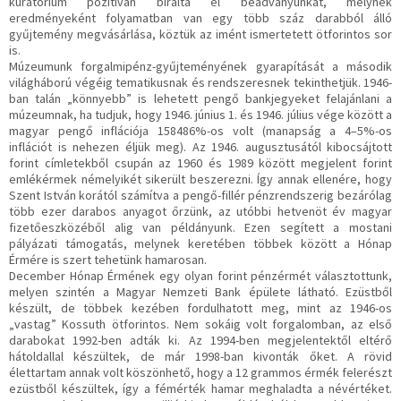
kuratórium pozitívan bírálta el beadványunkat, melynek
eredményeként folyamatban van egy több száz darabból álló
gyűjtemény megvásárlása, köztük az imént ismertetett ötforintos sor
is.
Múzeumunk forgalmipénz-gyűjteményének gyarapítását a második
világháború végéig tematikusnak és rendszeresnek tekinthetjük. 1946-
ban talán „könnyebb” is lehetett pengő bankjegyeket felajánlani a
múzeumnak, ha tudjuk, hogy 1946. június 1. és 1946. július vége között a
magyar pengő inflációja 158486%-os volt (manapság a 4–5%-os
inflációt is nehezen éljük meg). Az 1946. augusztusától kibocsájtott
forint címletekből csupán az 1960 és 1989 között megjelent forint
emlékérmek némelyikét sikerült beszerezni. Így annak ellenére, hogy
Szent István korától számítva a pengő-fillér pénzrendszerig bezárólag
több ezer darabos anyagot őrzünk, az utóbbi hetvenöt év magyar
fizetőeszközéből alig van példányunk. Ezen segített a mostani
pályázati támogatás, melynek keretében többek között a Hónap
Érmére is szert tehetünk hamarosan.
December Hónap Érmének egy olyan forint pénzérmét választottunk,
melyen szintén a Magyar Nemzeti Bank épülete látható. Ezüstből
készült, de többek kezében fordulhatott meg, mint az 1946-os
„vastag” Kossuth ötforintos. Nem sokáig volt forgalomban, az első
darabokat 1992-ben adták ki. Az 1994-ben megjelentektől eltérő
hátoldallal készültek, de már 1998-ban kivonták őket. A rövid
élettartam annak volt köszönhető, hogy a 12 grammos érmék felerészt
ezüstből készültek, így a fémérték hamar meghaladta a névértéket.