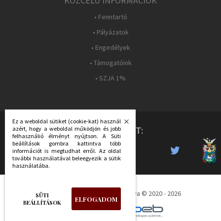
KÖZCÉLÚ INFORMÁCIÓK
• Fenntartó
• Pályázatok
• Engedélyek
• Támogatóink
• SZJA 1%
Ez a weboldal sütiket (cookie-kat) használ
KÖVESS MINKET:
azért, hogy a weboldal működjön és jobb
felhasználió élményt nyújtson. A Süti
beállítások gombra kattintva több
információt is megtudhat erről. Az oldal
további használatával beleegyezik a sütik
használatába.
Déri Múzeum - Minden jog fenntartva © 2020 - 2026
SÜTI
ELFOGADOM
BEÁLLÍTÁSOK
készítette: