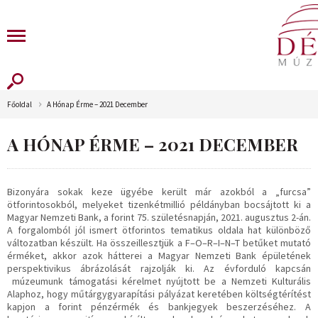
Főoldal
A Hónap Érme – 2021 December
A HÓNAP ÉRME – 2021 DECEMBER
Bizonyára sokak keze ügyébe került már azokból a „furcsa”
ötforintosokból, melyeket tizenkétmillió példányban bocsájtott ki a
Magyar Nemzeti Bank, a forint 75. születésnapján, 2021. augusztus 2-án.
A forgalomból jól ismert ötforintos tematikus oldala hat különböző
változatban készült. Ha összeillesztjük a F–O–R–I–N–T betűket mutató
érméket, akkor azok hátterei a Magyar Nemzeti Bank épületének
perspektivikus ábrázolását rajzolják ki. Az évforduló kapcsán
múzeumunk támogatási kérelmet nyújtott be a Nemzeti Kulturális
Alaphoz, hogy műtárgygyarapítási pályázat keretében költségtérítést
kapjon a forint pénzérmék és bankjegyek beszerzéséhez. A