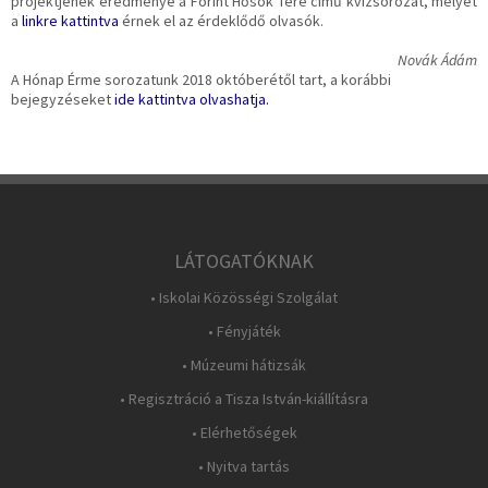
projektjének eredménye a Forint Hősök Tere című kvízsorozat, melyet
a
linkre kattintva
érnek el az érdeklődő olvasók.
Novák Ádám
A Hónap Érme sorozatunk 2018 októberétől tart, a korábbi
bejegyzéseket
ide kattintva olvashatja.
LÁTOGATÓKNAK
• Iskolai Közösségi Szolgálat
• Fényjáték
• Múzeumi hátizsák
• Regisztráció a Tisza István-kiállításra
• Elérhetőségek
• Nyitva tartás