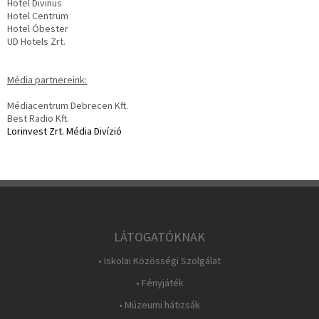
Hotel Divinus
Hotel Centrum
Hotel Óbester
UD Hotels Zrt.
Média partnereink:
Médiacentrum Debrecen Kft.
Best Radio Kft.
Lorinvest Zrt. Média Divízió
LÁTOGATÓKNAK
• Iskolai Közösségi Szolgálat
• Fényjáték
• Múzeumi hátizsák