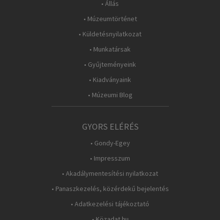
• Állás
• Múzeumtörténet
• Küldetésnyilatkozat
• Munkatársak
• Gyűjteményeink
• Kiadványaink
• Múzeumi Blog
GYORS ELÉRÉS
• Gondy-Egey
• Impresszum
• Akadálymentesítési nyilatkozat
• Panaszkezelés, közérdekű bejelentés
• Adatkezelési tájékoztató
• Közadat.hu