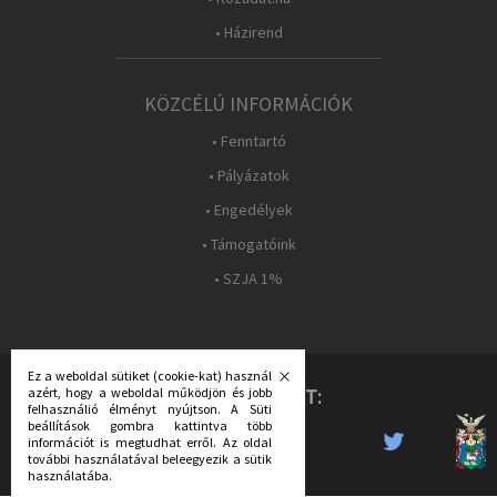
• Házirend
KÖZCÉLÚ INFORMÁCIÓK
• Fenntartó
• Pályázatok
• Engedélyek
• Támogatóink
• SZJA 1%
Ez a weboldal sütiket (cookie-kat) használ
azért, hogy a weboldal működjön és jobb
KÖVESS MINKET:
felhasználió élményt nyújtson. A Süti
beállítások gombra kattintva több
információt is megtudhat erről. Az oldal
további használatával beleegyezik a sütik
használatába.