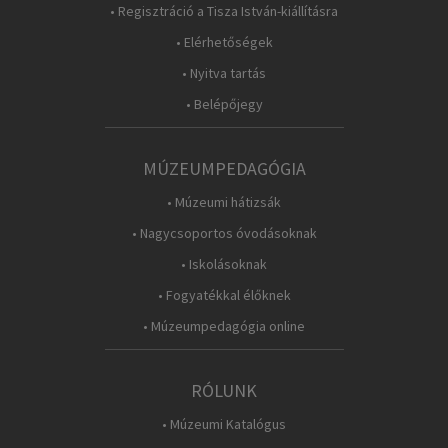
• Regisztráció a Tisza István-kiállításra
• Elérhetőségek
• Nyitva tartás
• Belépőjegy
MÚZEUMPEDAGÓGIA
• Múzeumi hátizsák
• Nagycsoportos óvodásoknak
• Iskolásoknak
• Fogyatékkal élőknek
• Múzeumpedagógia online
RÓLUNK
• Múzeumi Katalógus