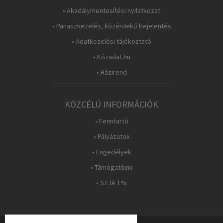
• Akadálymentesítési nyilatkozat
• Panaszkezelés, közérdekű bejelentés
• Adatkezelési tájékoztató
• Közadat.hu
• Házirend
KÖZCÉLÚ INFORMÁCIÓK
• Fenntartó
• Pályázatok
• Engedélyek
• Támogatóink
• SZJA 1%