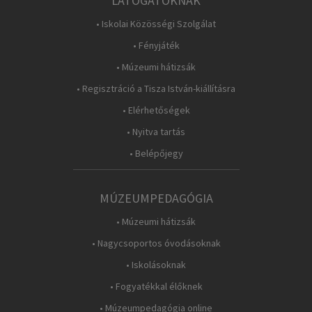
LÁTOGATÓKNAK
• Iskolai Közösségi Szolgálat
• Fényjáték
• Múzeumi hátizsák
• Regisztráció a Tisza István-kiállításra
• Elérhetőségek
• Nyitva tartás
• Belépőjegy
MÚZEUMPEDAGÓGIA
• Múzeumi hátizsák
• Nagycsoportos óvodásoknak
• Iskolásoknak
• Fogyatékkal élőknek
• Múzeumpedagógia online