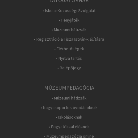
LÁTOGATÓKNAK
• Iskolai Közösségi Szolgálat
• Fényjáték
• Múzeumi hátizsák
• Regisztráció a Tisza István-kiállításra
• Elérhetőségek
• Nyitva tartás
• Belépőjegy
MÚZEUMPEDAGÓGIA
• Múzeumi hátizsák
• Nagycsoportos óvodásoknak
• Iskolásoknak
• Fogyatékkal élőknek
• Múzeumpedagógia online