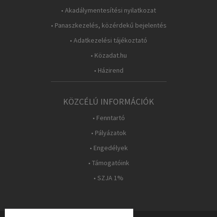
• Akadálymentesítési nyilatkozat
• Panaszkezelés, közérdekű bejelentés
• Adatkezelési tájékoztató
• Közadat.hu
• Házirend
KÖZCÉLÚ INFORMÁCIÓK
• Fenntartó
• Pályázatok
• Engedélyek
• Támogatóink
• SZJA 1%