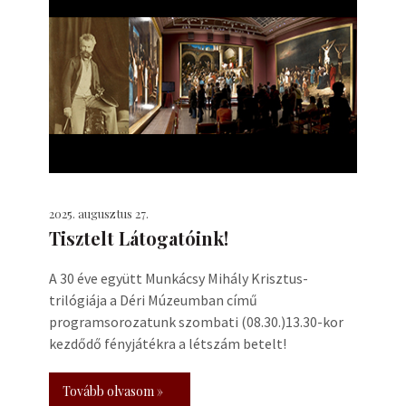
2025. augusztus 27.
Tisztelt Látogatóink!
A 30 éve együtt Munkácsy Mihály Krisztus-
trilógiája a Déri Múzeumban című
programsorozatunk szombati (08.30.)13.30-kor
kezdődő fényjátékra a létszám betelt!
Tovább olvasom »