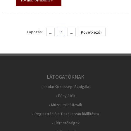
Lapozás:
...
7
...
Következő ›
LÁTOGATÓKNAK
• Iskolai Közösségi Szolgálat
• Fényjáték
• Múzeumi hátizsák
• Regisztráció a Tisza István-kiállításra
• Elérhetőségek