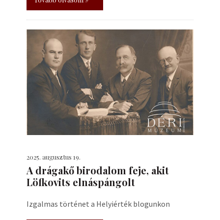
2025. augusztus 19.
A drágakő birodalom feje, akit
Löfkovits elnáspángolt
Izgalmas történet a Helyiérték blogunkon