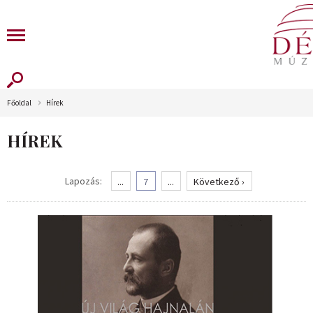
Főoldal
Hírek
HÍREK
Lapozás:
...
7
...
Következő ›