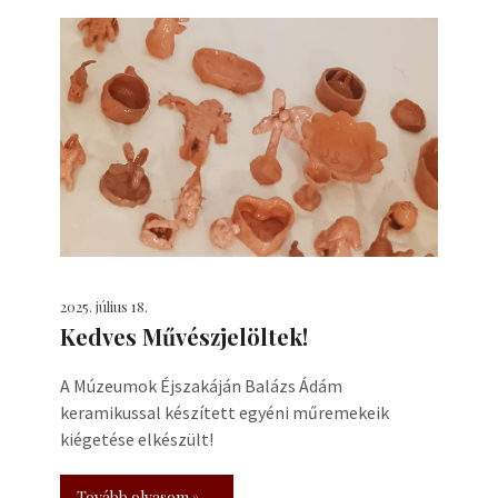
2025. július 18.
Kedves Művészjelöltek!
A Múzeumok Éjszakáján Balázs Ádám
keramikussal készített egyéni műremekeik
kiégetése elkészült!
Tovább olvasom »