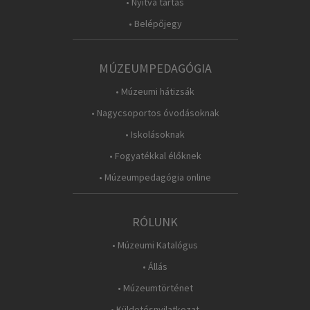
• Nyitva tartás
• Belépőjegy
MÚZEUMPEDAGÓGIA
• Múzeumi hátizsák
• Nagycsoportos óvodásoknak
• Iskolásoknak
• Fogyatékkal élőknek
• Múzeumpedagógia online
RÓLUNK
• Múzeumi Katalógus
• Állás
• Múzeumtörténet
• Küldetésnyilatkozat