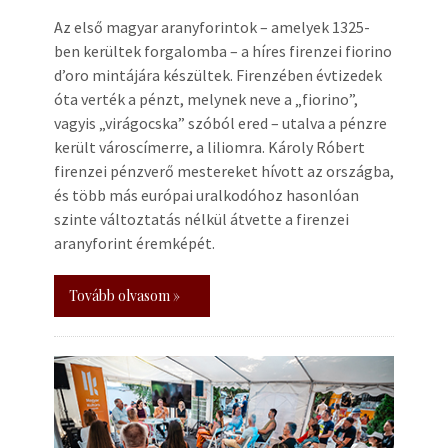
Az első magyar aranyforintok – amelyek 1325-
ben kerültek forgalomba – a híres firenzei fiorino
d’oro mintájára készültek. Firenzében évtizedek
óta verték a pénzt, melynek neve a „fiorino”,
vagyis „virágocska” szóból ered – utalva a pénzre
került városcímerre, a liliomra. Károly Róbert
firenzei pénzverő mestereket hívott az országba,
és több más európai uralkodóhoz hasonlóan
szinte változtatás nélkül átvette a firenzei
aranyforint éremképét.
Tovább olvasom »