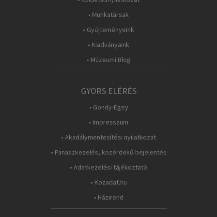
• Munkatársak
• Gyűjteményeink
• Kiadványaink
• Múzeumi Blog
GYORS ELÉRÉS
• Gondy-Egey
• Impresszum
• Akadálymentesítési nyilatkozat
• Panaszkezelés, közérdekű bejelentés
• Adatkezelési tájékoztató
• Közadat.hu
• Házirend