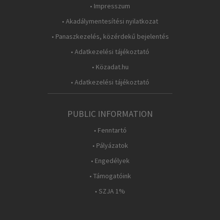
• Impresszum
• Akadálymentesítési nyilatkozat
• Panaszkezelés, közérdekű bejelentés
• Adatkezelési tájékoztató
• Közadat.hu
• Adatkezelési tájékoztató
PUBLIC INFORMATION
• Fenntartó
• Pályázatok
• Engedélyek
• Támogatóink
• SZJA 1%