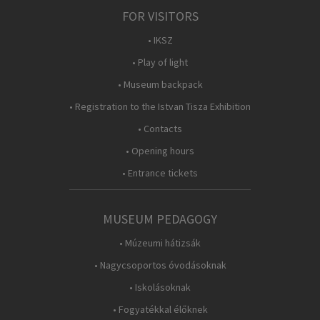
FOR VISITORS
• IKSZ
• Play of light
• Museum backpack
• Registration to the Istvan Tisza Exhibition
• Contacts
• Opening hours
• Entrance tickets
MUSEUM PEDAGOGY
• Múzeumi hátizsák
• Nagycsoportos óvodásoknak
• Iskolásoknak
• Fogyatékkal élőknek