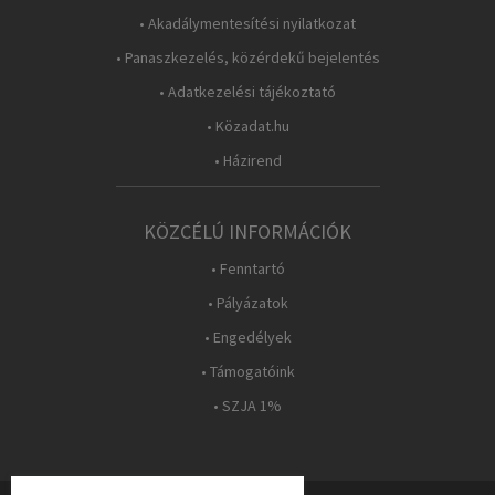
• Akadálymentesítési nyilatkozat
• Panaszkezelés, közérdekű bejelentés
• Adatkezelési tájékoztató
• Közadat.hu
• Házirend
KÖZCÉLÚ INFORMÁCIÓK
• Fenntartó
• Pályázatok
• Engedélyek
• Támogatóink
• SZJA 1%