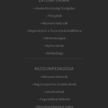
LÁTOGATÓKNAK
• Iskolai Közösségi Szolgálat
• Fényjáték
• Múzeumi hátizsák
• Regisztráció a Tisza István-kiállításra
• Elérhetőségek
• Nyitva tartás
• Belépőjegy
MÚZEUMPEDAGÓGIA
• Múzeumi hátizsák
• Nagycsoportos óvodásoknak
• Iskolásoknak
• Fogyatékkal élőknek
• Múzeumpedagógia online