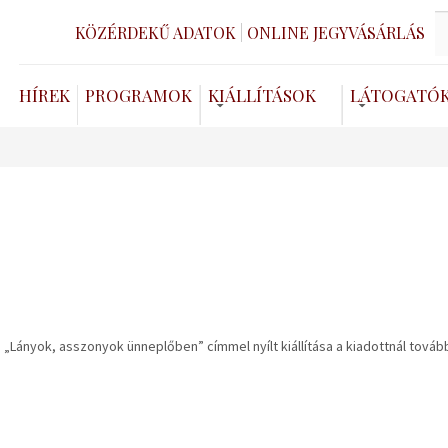
KÖZÉRDEKŰ ADATOK
ONLINE JEGYVÁSÁRLÁS
HÍREK
PROGRAMOK
KIÁLLÍTÁSOK
LÁTOGATÓ
„Lányok, asszonyok ünneplőben” címmel nyílt kiállítása a kiadottnál továb