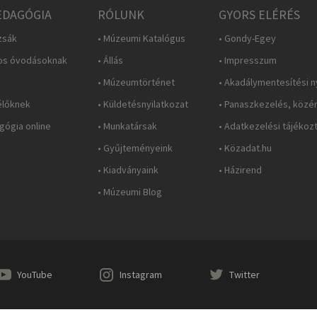
DAGÓGIA
RÓLUNK
GYORS ELÉRÉS
zsák
• Múzeumi Katalógus
• Gondy-Egey
os óvodásoknak
• Állás
• Impresszum
• Múzeumtörténet
• Akadálymentesítési n
élőknek
• Küldetésnyilatkozat
• Panaszkezelés, közé
ógia online
• Munkatársak
• Adatkezelési tájékoz
• Gyűjteményeink
• Közadat.hu
• Kiadványaink
• Házirend
• Múzeumi Blog
YouTube
Instagram
Twitter