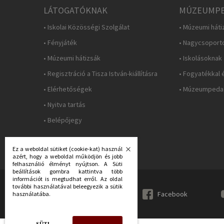
LÁTOGATÓKNAK
MÚZEUMPE
• Iskolai Közösségi Szolgálat
• Múzeumi háti
• Fényjáték
• Nagycsoport
• Múzeumi hátizsák
• Iskolásoknak
• Regisztráció a Tisza István-kiállításra
• Fogyatékkal 
• Elérhetőségek
• Múzeumpedag
• Nyitva tartás
• Belépőjegy
Ez a weboldal sütiket (cookie-kat) használ
azért, hogy a weboldal működjön és jobb
felhasználió élményt nyújtson. A Süti
beállítások gombra kattintva több
információt is megtudhat erről. Az oldal
további használatával beleegyezik a sütik
KÖVESS MINKET:
Facebook
használatába.
SÜTI