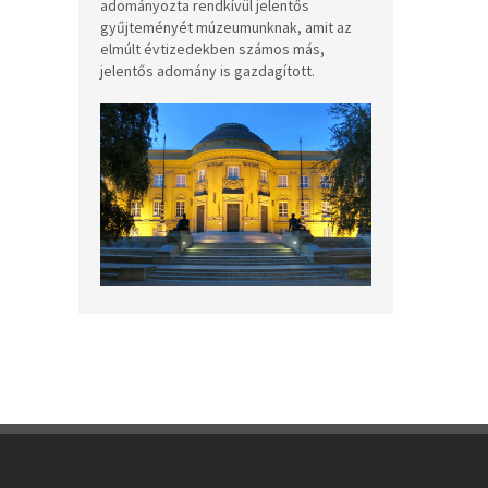
adományozta rendkívül jelentős
gyűjteményét múzeumunknak, amit az
elmúlt évtizedekben számos más,
jelentős adomány is gazdagított.