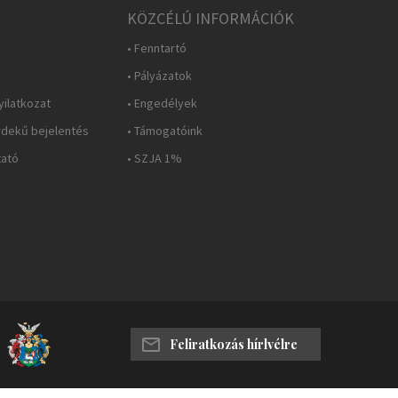
KÖZCÉLÚ INFORMÁCIÓK
• Fenntartó
• Pályázatok
yilatkozat
• Engedélyek
rdekű bejelentés
• Támogatóink
tató
• SZJA 1%
Feliratkozás hírlvélre