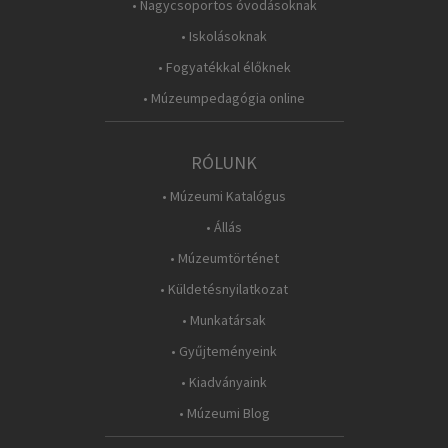
• Nagycsoportos óvodásoknak
• Iskolásoknak
• Fogyatékkal élőknek
• Múzeumpedagógia online
RÓLUNK
• Múzeumi Katalógus
• Állás
• Múzeumtörténet
• Küldetésnyilatkozat
• Munkatársak
• Gyűjteményeink
• Kiadványaink
• Múzeumi Blog