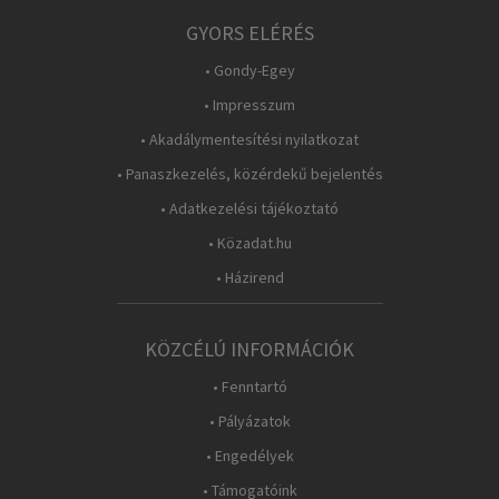
GYORS ELÉRÉS
• Gondy-Egey
• Impresszum
• Akadálymentesítési nyilatkozat
• Panaszkezelés, közérdekű bejelentés
• Adatkezelési tájékoztató
• Közadat.hu
• Házirend
KÖZCÉLÚ INFORMÁCIÓK
• Fenntartó
• Pályázatok
• Engedélyek
• Támogatóink