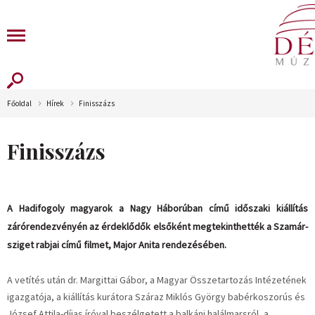
Főoldal
Hírek
Finisszázs
Finisszázs
A Hadifogoly magyarok a Nagy Háborúban című időszaki kiállítás
zárórendezvényén az érdeklődők elsőként megtekinthették a Szamár-
sziget rabjai című filmet, Major Anita rendezésében.
A vetítés után dr. Margittai Gábor, a Magyar Összetartozás Intézetének
igazgatója, a kiállítás kurátora Száraz Miklós György babérkoszorús és
József Attila-díjas íróval beszélgetett a balkáni halálmarsról, a