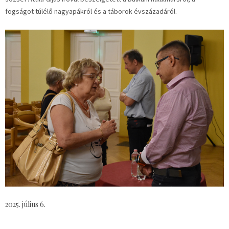
fogságot túlélő nagyapákról és a táborok évszázadáról.
2025. július 6.