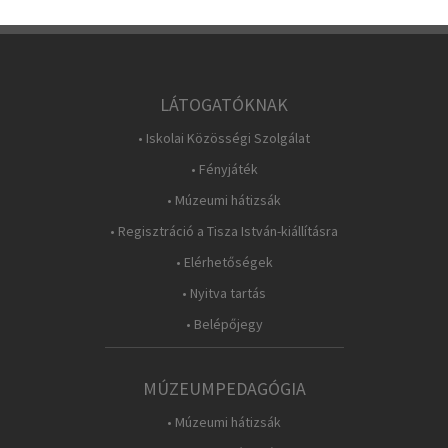
LÁTOGATÓKNAK
• Iskolai Közösségi Szolgálat
• Fényjáték
• Múzeumi hátizsák
• Regisztráció a Tisza István-kiállításra
• Elérhetőségek
• Nyitva tartás
• Belépőjegy
MÚZEUMPEDAGÓGIA
• Múzeumi hátizsák