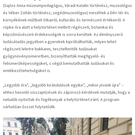
(Sajtos Anna múzeumpedagógus, Váradi Katalin történész, muzeológus
és Véber Zoltán történész, segédmuzeológus) meséltek a Déri tér és
környékének múltbeli titkairól, kulturális és természeti értékeiről. A
röpke óra alatt a helytörténet mellett régészeti, botanikai és
képzőművészeti érdekességek is sorra kerültek. Az élményszerű
tudásátadás jegyében a gyerekek kipróbálhatták, milyen lehet
régészeti leletre bukkanni, tesztelhették tudásukat
gyógynövényismeretben, bizonyíthatták megfigyelő- és
felismerőképességüket, s végül bemutathatták tudásukat és
emlékezőtehetségüket is.
„Legjobb óra”, „legjobb kirándulások egyike”, „mikor jövünk újra” –
ehhez hasonló visszajelzések és záporozó kérdések mutatják, hogy a
nebulók nyitottak és fogékonyak a helytörténet iránt. A program
várhatóan ősszel folytatódik.