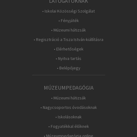
LÁTOGATÓKNAK
• Iskolai Közösségi Szolgálat
• Fényjáték
• Múzeumi hátizsák
• Regisztráció a Tisza István-kiállításra
• Elérhetőségek
• Nyitva tartás
• Belépőjegy
MÚZEUMPEDAGÓGIA
• Múzeumi hátizsák
• Nagycsoportos óvodásoknak
• Iskolásoknak
• Fogyatékkal élőknek
• Múzeumpedagógia online