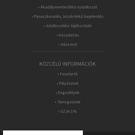
• Akadálymentesítési nyilatkozat
• Panaszkezelés, közérdekű bejelentés
• Adatkezelési tájékoztató
• Közadat.hu
• Házirend
KÖZCÉLÚ INFORMÁCIÓK
• Fenntartó
• Pályázatok
• Engedélyek
• Támogatóink
• SZJA 1%