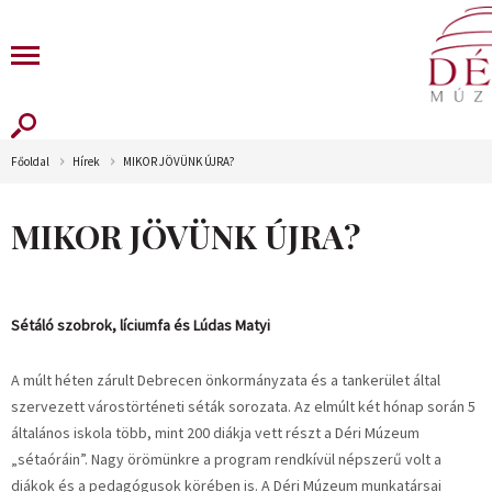
Főoldal
Hírek
MIKOR JÖVÜNK ÚJRA?
MIKOR JÖVÜNK ÚJRA?
Sétáló szobrok, líciumfa és Lúdas Matyi
A múlt héten zárult Debrecen önkormányzata és a tankerület által
szervezett várostörténeti séták sorozata. Az elmúlt két hónap során 5
általános iskola több, mint 200 diákja vett részt a Déri Múzeum
„sétaóráin”. Nagy örömünkre a program rendkívül népszerű volt a
diákok és a pedagógusok körében is. A Déri Múzeum munkatársai