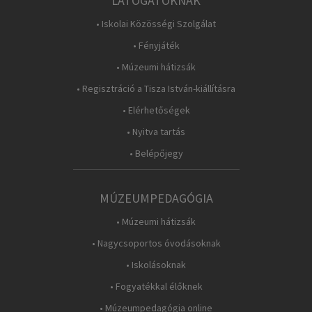
LÁTOGATÓKNAK
• Iskolai Közösségi Szolgálat
• Fényjáték
• Múzeumi hátizsák
• Regisztráció a Tisza István-kiállításra
• Elérhetőségek
• Nyitva tartás
• Belépőjegy
MÚZEUMPEDAGÓGIA
• Múzeumi hátizsák
• Nagycsoportos óvodásoknak
• Iskolásoknak
• Fogyatékkal élőknek
• Múzeumpedagógia online