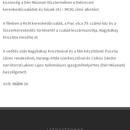
közönség a Déri Múzeum Dísztermében a Debreceni
kereskedőcsaládok és házaik (4.) – RICKL című alkotást.
A filmben a Rickl kereskedőcsalád, a Piac utca 39. számú ház és a
fűszerkereskedés történetét a család leszármazottja, Nagybákay
Krisztina mesélte el.
A vetítés után Nagybákay Krisztinával és a film készítőivel: Pusztai
Lőrinc rendezővel, Harangi Attila szerkesztővel és Csikos Sándor
narrátorral Lakner Lajos tudományos igazgatóhelyettes (Déri Múzeum)
beszélgetett.
2025. május 29.