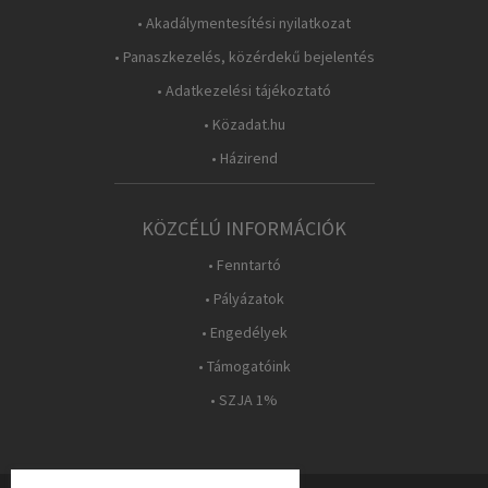
• Akadálymentesítési nyilatkozat
• Panaszkezelés, közérdekű bejelentés
• Adatkezelési tájékoztató
• Közadat.hu
• Házirend
KÖZCÉLÚ INFORMÁCIÓK
• Fenntartó
• Pályázatok
• Engedélyek
• Támogatóink
• SZJA 1%