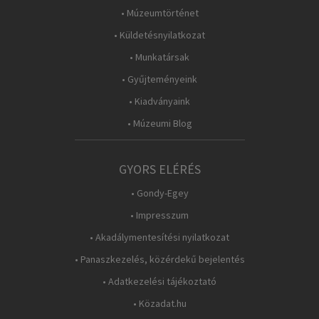
• Múzeumtörténet
• Küldetésnyilatkozat
• Munkatársak
• Gyűjteményeink
• Kiadványaink
• Múzeumi Blog
GYORS ELÉRÉS
• Gondy-Egey
• Impresszum
• Akadálymentesítési nyilatkozat
• Panaszkezelés, közérdekű bejelentés
• Adatkezelési tájékoztató
• Közadat.hu