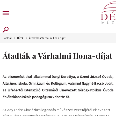
Főoldal
Hírek
Átadták a Várhalmi Ilona-díjat
Átadták a Várhalmi Ilona-díjat
Az elismerést első alkalommal Danyi Dorottya, a Szent József Óvoda,
Általános Iskola, Gimnázium és Kollégium, valamint Nagyné Bacsó Judit,
az újfehértói Istenszülő Oltalmáról Elnevezett Görögkatolikus Óvoda
és Általános Iskola pedagógusa vehette át.
Az Ady Endre Gimnázium legendás művészeti vezetőjéről elnevezett