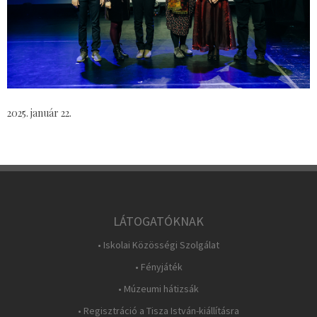
2025. január 22.
LÁTOGATÓKNAK
• Iskolai Közösségi Szolgálat
• Fényjáték
• Múzeumi hátizsák
• Regisztráció a Tisza István-kiállításra