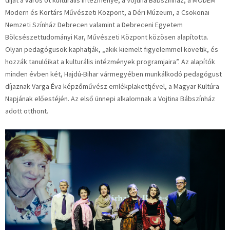
díjat a város öt kulturális intézménye, a Vojtina Bábszínház, a MODEM
Modern és Kortárs Művészeti Központ, a Déri Múzeum, a Csokonai
Nemzeti Színház Debrecen valamint a Debreceni Egyetem
Bölcsészettudományi Kar, Művészeti Központ közösen alapította.
Olyan pedagógusok kaphatják, „akik kiemelt figyelemmel követik, és
hozzák tanulóikat a kulturális intézmények programjaira”. Az alapítók
minden évben két, Hajdú-Bihar vármegyében munkálkodó pedagógust
díjaznak Varga Éva képzőművész emlékplakettjével, a Magyar Kultúra
Napjának előestéjén. Az első ünnepi alkalomnak a Vojtina Bábszínház
adott otthont.