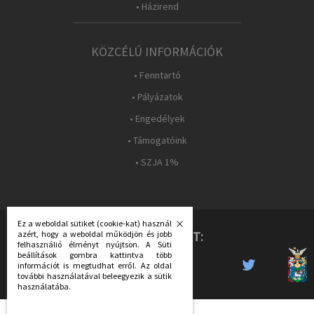
• Házirend
KÖZCÉLÚ INFORMÁCIÓK
• Fenntartó
• Pályázatok
• Engedélyek
• Támogatóink
• SZJA 1%
Ez a weboldal sütiket (cookie-kat) használ
azért, hogy a weboldal működjön és jobb
KÖVESS MINKET:
felhasználió élményt nyújtson. A Süti
beállítások gombra kattintva több
információt is megtudhat erről. Az oldal
további használatával beleegyezik a sütik
használatába.