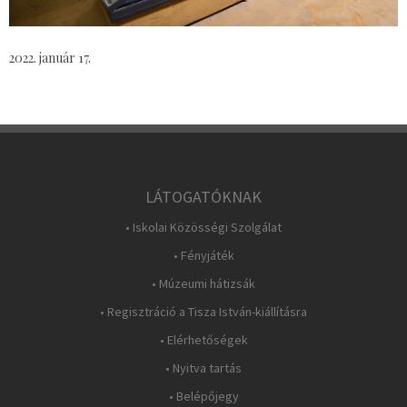
2022. január 17.
LÁTOGATÓKNAK
• Iskolai Közösségi Szolgálat
• Fényjáték
• Múzeumi hátizsák
• Regisztráció a Tisza István-kiállításra
• Elérhetőségek
• Nyitva tartás
• Belépőjegy