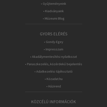
• Gyűjteményeink
• Kiadványaink
• Múzeumi Blog
GYORS ELÉRÉS
• Gondy-Egey
• Impresszum
• Akadálymentesítési nyilatkozat
• Panaszkezelés, közérdekű bejelentés
• Adatkezelési tájékoztató
• Közadat.hu
• Házirend
KÖZCÉLÚ INFORMÁCIÓK