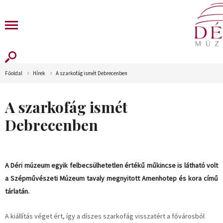
Főoldal
Hírek
A szarkofág ismét Debrecenben
A szarkofág ismét
Debrecenben
A Déri múzeum egyik felbecsülhetetlen értékű műkincse is látható volt
a Szépművészeti Múzeum tavaly megnyitott Amenhotep és kora című
tárlatán.
A kiállítás véget ért, így a díszes szarkofág visszatért a fővárosból