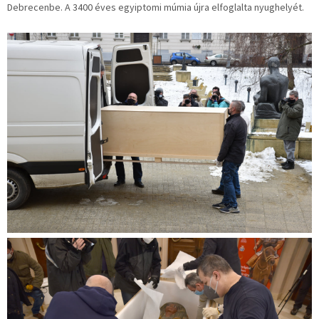
Debrecenbe. A 3400 éves egyiptomi múmia újra elfoglalta nyughelyét.