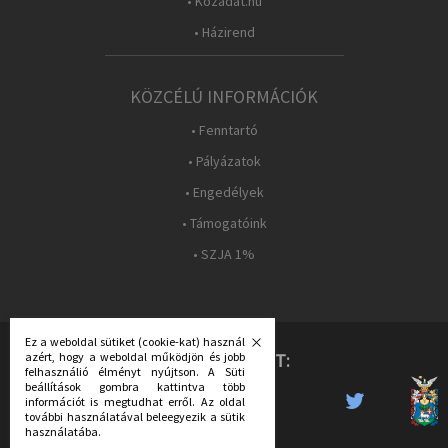
• Közadat.hu
• Házirend
KÖZCÉLÚ INFORMÁCIÓK
• Fenntartó
• Pályázatok
• Engedélyek
• Támogatóink
• SZJA 1%
Ez a weboldal sütiket (cookie-kat) használ
KÖVESS MINKET:
azért, hogy a weboldal működjön és jobb
felhasználió élményt nyújtson. A Süti
beállítások gombra kattintva több
információt is megtudhat erről. Az oldal
további használatával beleegyezik a sütik
használatába.