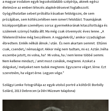
a magyar irodalom egyik legsokoldalúbb szépírója, akinek egész
életműve az emberi létezés alapkérdéseivel foglalkozott.
Gyógyíthatatlan sebeit próbálta írásaiban feldolgozni, de sem
prózájában, sem költészetében nem ismert feloldást. Traumájának
középpontjában személyes sorsa: gyermekkorának kitaszítottsága és
szüleinek szörnyű halála állt. Ma még csak ötvennyolc éves lenne. „A
félelemről kéne még beszélnem. A reggelekről,/ amikor izzadságban
ébredtem. Emlék nélküli álmok / után. És nem akartam semmit. Eltűnni
csak, csendet,/ némaságot. Akkor még nem tudtam, mi ez. Aztán /néha
eszembe jutott, mi volna, ha? Mi volna, ha / nem lenne többé semmi.
Nem kellene mindazt, / amit most csinálok, megtenni. Azokat a
dolgokat,/ melyeket nem tudok megtenni. Egyszerre véget /érne. Ezt
szeretném, ha véget érne. Legyen vége.”
Szilágyi Lenke fotográfiája az egyik utolsó portré a költőről: Borbély
Szilárd, 2013 Debrecen (a Déri Múzeum tulajdona)