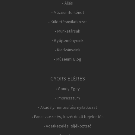
• Állás
• Múzeumtörténet
• Küldetésnyilatkozat
• Munkatársak
• Gyűjteményeink
• Kiadványaink
• Múzeumi Blog
GYORS ELÉRÉS
• Gondy-Egey
• Impresszum
• Akadálymentesítési nyilatkozat
• Panaszkezelés, közérdekű bejelentés
• Adatkezelési tájékoztató