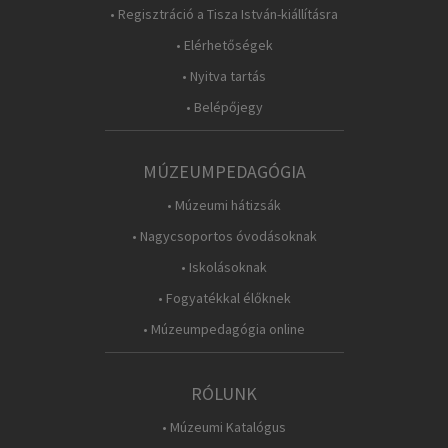
• Regisztráció a Tisza István-kiállításra
• Elérhetőségek
• Nyitva tartás
• Belépőjegy
MÚZEUMPEDAGÓGIA
• Múzeumi hátizsák
• Nagycsoportos óvodásoknak
• Iskolásoknak
• Fogyatékkal élőknek
• Múzeumpedagógia online
RÓLUNK
• Múzeumi Katalógus