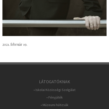
2021. február 19.
LÁTOGATÓKNAK
• Iskolai Közösségi Szolgálat
• Fényjáték
• Múzeumi hátizsák