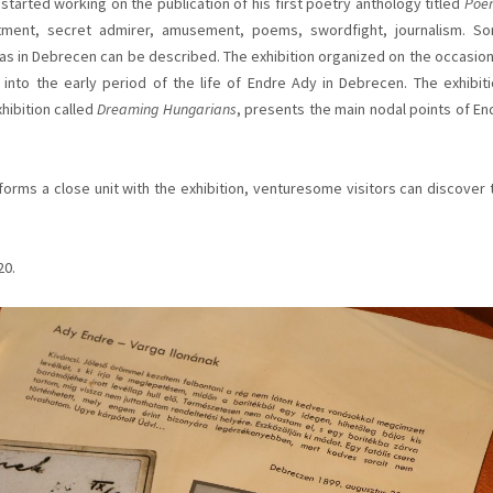
started working on the publication of his first poetry anthology titled
Poe
tment, secret admirer, amusement, poems, swordfight, journalism. S
s in Debrecen can be described. The exhibition organized on the occasion
into the early period of the life of Endre Ady in Debrecen. The exhibiti
hibition called
Dreaming Hungarians
, presents the main nodal points of En
orms a close unit with the exhibition, venturesome visitors can discover 
20.