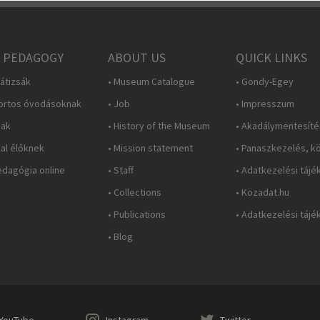
 PEDAGOGY
ABOUT US
QUICK LINKS
átizsák
• Museum Catalogue
• Gondy-Egey
ortos óvodásoknak
• Job
• Impresszum
nak
• History of the Museum
• Akadálymentesítés
al élőknek
• Mission statement
• Panaszkezelés, k
dagógia online
• Staff
• Adatkezelési tájé
• Collections
• Közadat.hu
• Publications
• Adatkezelési tájé
• Blog
YouTube
Instagram
Twitter