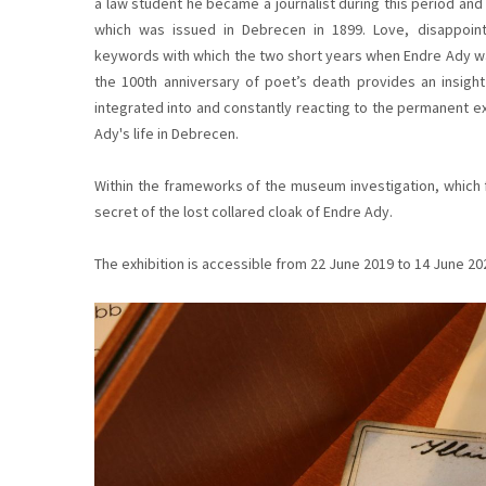
a law student he became a journalist during this period and 
which was issued in Debrecen in 1899. Love, disappoin
keywords with which the two short years when Endre Ady wa
the 100th anniversary of poet’s death provides an insight 
integrated into and constantly reacting to the permanent ex
Ady's life in Debrecen.
Within the frameworks of the museum investigation, which f
secret of the lost collared cloak of Endre Ady.
The exhibition is accessible from 22 June 2019 to 14 June 20