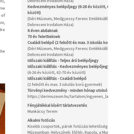
Debreceni Irodalom Háza)
ms
,
Kedvezményes belépőjegy (6-26 év között, 62-70 év
ome
között)
 of
1.
(Déri Múzeum, Medgyessy Ferenc Emlékkiállítás,
on,
Debreceni Irodalom Háza)
dre
6 éven aluliaknak
In
70 év felettieknek
In
Családi belépő (2 felnőtt és max. 3 iskolás korú gyermek)
7.
(Déri Múzeum, Medgyessy Ferenc Emlékkiállítás,
the
/c
Debreceni Irodalom Háza)
Időszaki kiállítás - Teljes árú belépőjegy
1.
Időszaki kiállítás - Kedvezményes belépőjegy
80
(6-26 év között, 62-70 év között)
Időszaki kiállítás - Családi belépő
4.
(2 felnőtt és max. 3 iskolás korú gyermek)
/c
Törvényi kedvezmény - minden hónap utolsó vasárnapján
https://derimuzeum.hu/tartalom/ingyenes_latogatok.pdf
Be
Fényjátékkal kísért tárlatvezetés
+1
Munkácsy Terem
Ft
Alkalmi fotózás
Kisebb csoportok, párok fotózási lehetősége a Déri
Múzeumban. Helyszínek: Előtér, Kupola, a Munkácsy
20