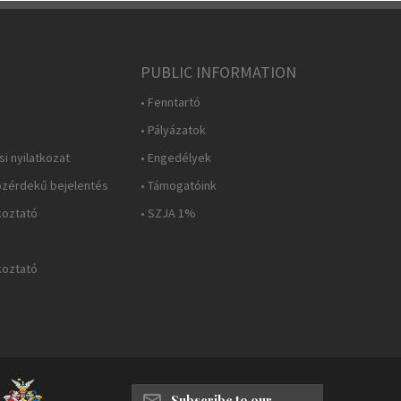
PUBLIC INFORMATION
• Fenntartó
• Pályázatok
i nyilatkozat
• Engedélyek
özérdekű bejelentés
• Támogatóink
koztató
• SZJA 1%
koztató
Subscribe to our