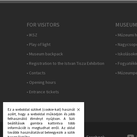
FOR VISITORS
MUSEUM
• IKSZ
• Múzeumi h
• Play of light
• Nagycsop
• Museum backpack
• Iskolások
• Registration to the Istvan Tisza Exhibition
• Fogyatékk
• Contacts
• Múzeumpe
• Opening hours
• Entrance tickets
Ez a weboldal sütiket (cookie-kat) használ
azért, hogy a weboldal működjön és jobb
felhasználió élményt nyújtson. A Süti
beállítások gombra kattintva több
információt is megtudhat erről. Az oldal
további használatával beleegyezik a sütik
FOLLOW US:
Facebook
használatába.