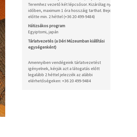
Teremhez vezető két lépcsősor. Kizárólag nyitva tartási
/a
időben, maximum 1 óra hosszáig tarthat. Bejelentkezés:
előtte min. 2 héttel (+36 20 499-9484)
Be
Hátizsákos program
+ 
Egyiptomi, japán
/h
Tárlatvezetés (a Déri Múzeumban kiállítási
10
egységenként)
/c
Amennyiben vendégeink tárlatvezetést
igényelnek, kérjük azt a látogatás előtt
legalább 2 héttel jelezzék az alábbi
elérhetőségeken: +36 20 499-9484