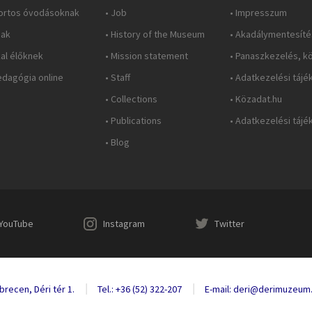
ortos óvodásoknak
• Job
• Impresszum
nak
• History of the Museum
• Akadálymentesítés
al élőknek
• Mission statement
• Panaszkezelés, k
dagógia online
• Staff
• Adatkezelési tájé
• Collections
• Közadat.hu
• Publications
• Adatkezelési tájé
• Blog
YouTube
Instagram
Twitter
recen, Déri tér 1.
Tel.: +36 (52) 322-207
E-mail: deri@derimuzeum