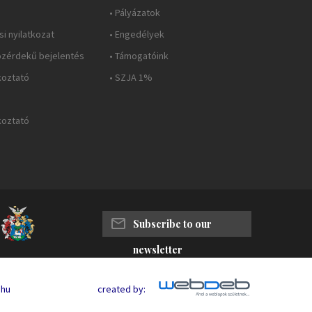
• Pályázatok
i nyilatkozat
• Engedélyek
özérdekű bejelentés
• Támogatóink
koztató
• SZJA 1%
koztató
Subscribe to our
newsletter
.hu
created by: