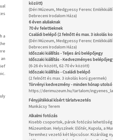
között)
ual
1.
(Déri Múzeum, Medgyessy Ferenc Emlékkiállítás,
tes
Debreceni Irodalom Háza)
6 éven aluliaknak
In
70 év felettieknek
In
Családi belépő (2 felnőtt és max. 3 iskolás korú gyermek)
h a
7.
(Déri Múzeum, Medgyessy Ferenc Emlékkiállítás,
the
/c
Debreceni Irodalom Háza)
ere
Időszaki kiállítás - Teljes árú belépőjegy
1.
 an
Időszaki kiállítás - Kedvezményes belépőjegy
80
(6-26 év között, 62-70 év között)
ief
Időszaki kiállítás - Családi belépő
4.
ic.
(2 felnőtt és max. 3 iskolás korú gyermek)
/c
Törvényi kedvezmény - minden hónap utolsó vasárnapján
https://derimuzeum.hu/tartalom/ingyenes_latogatok.pdf
uly
Be
Fényjátékkal kísért tárlatvezetés
+1
Munkácsy Terem
Ft
Alkalmi fotózás
Kisebb csoportok, párok fotózási lehetősége a Déri
Múzeumban. Helyszínek: Előtér, Kupola, a Munkácsy
20
Teremhez vezető két lépcsősor. Kizárólag nyitva tartási
/a