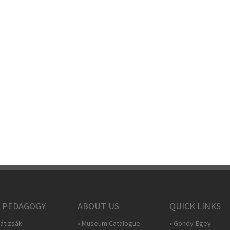
 PEDAGOGY
ABOUT US
QUICK LINKS
átizsák
• Museum Catalogue
• Gondy-Egey