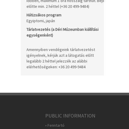
időben, maximum 1 óra hosszáig tarthat. Bejelentkezés:
előtte min. 2 héttel (+36 20 499-9484)
Be
Hátizsákos program
+ 
Egyiptomi, japán
/h
Tárlatvezetés (a Déri Múzeumban kiállítási
10
egységenként)
/c
Amennyiben vendégeink tárlatvezetést
igényelnek, kérjük azt a látogatás előtt
legalább 2 héttel jelezzék az alábbi
elérhetőségeken: +36 20 499-9484
PUBLIC INFORMATION
• Fenntartó