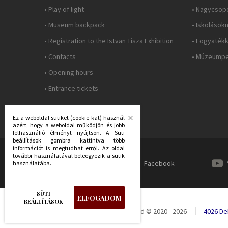
• Play of light
• Nagycsop
• Museum backpack
• Iskolások
• Registration to the Istvan Tisza Exhibition
• Fogyatékk
• Contacts
• Múzeumpe
• Opening hours
• Entrance tickets
Ez a weboldal sütiket (cookie-kat) használ
azért, hogy a weboldal működjön és jobb
felhasználió élményt nyújtson. A Süti
beállítások gombra kattintva több
információt is megtudhat erről. Az oldal
további használatával beleegyezik a sütik
FOLLOW US:
Facebook
használatába.
SÜTI
ELFOGADOM
BEÁLLÍTÁSOK
Déri Múzeum - all rights reserved © 2020 - 2026
4026 Deb