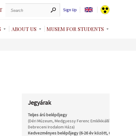
T
Sign Up
S
ABOUT US
MUSEM FOR STUDENTS
Jegyárak
Teljes árú belépőjegy
(Déri Múzeum, Medgyessy Ferenc Emlékkiállítás,
2.
Debreceni Irodalom Háza)
Kedvezményes belépőjegy (6-26 év között, 62-70 év