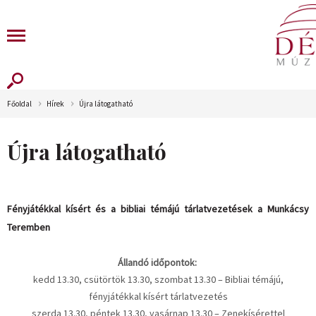
Főoldal
Hírek
Újra látogatható
Újra látogatható
Fényjátékkal kísért és a bibliai témájú tárlatvezetések a Munkácsy
Teremben
Állandó időpontok:
kedd 13.30, csütörtök 13.30, szombat 13.30 – Bibliai témájú,
fényjátékkal kísért tárlatvezetés
szerda 13.30, péntek 13.30, vasárnap 13.30 – Zenekísérettel