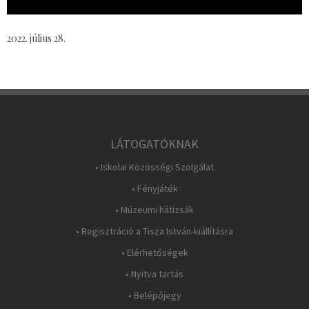
2022. július 28.
LÁTOGATÓKNAK
• Iskolai Közösségi Szolgálat
• Fényjáték
• Múzeumi hátizsák
• Regisztráció a Tisza István-kiállításra
• Elérhetőségek
• Nyitva tartás
• Belépőjegy