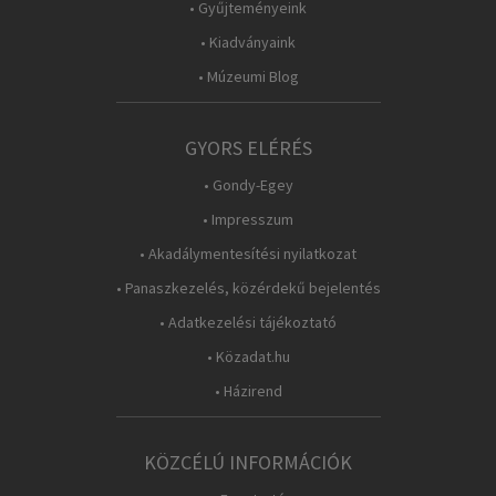
• Gyűjteményeink
• Kiadványaink
• Múzeumi Blog
GYORS ELÉRÉS
• Gondy-Egey
• Impresszum
• Akadálymentesítési nyilatkozat
• Panaszkezelés, közérdekű bejelentés
• Adatkezelési tájékoztató
• Közadat.hu
• Házirend
KÖZCÉLÚ INFORMÁCIÓK