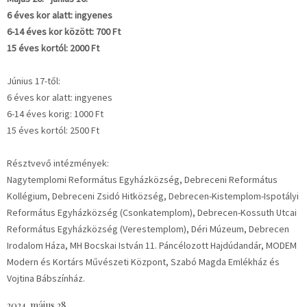
6 éves kor alatt: ingyenes
6-14 éves kor között: 700 Ft
15 éves kortól: 2000 Ft
Június 17-től:
6 éves kor alatt: ingyenes
6-14 éves korig: 1000 Ft
15 éves kortól: 2500 Ft
Résztvevő intézmények:
Nagytemplomi Református Egyházközség, Debreceni Református
Kollégium, Debreceni Zsidó Hitközség, Debrecen-Kistemplom-Ispotályi
Református Egyházközség (Csonkatemplom), Debrecen-Kossuth Utcai
Református Egyházközség (Verestemplom), Déri Múzeum, Debrecen
Irodalom Háza, MH Bocskai István 11. Páncélozott Hajdúdandár, MODEM
Modern és Kortárs Művészeti Központ, Szabó Magda Emlékház és
Vojtina Bábszínház.
2024. május 28.