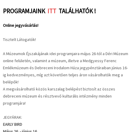
PROGRAMJAINK
ITT
TALÁLHATÓK !
Online jegyvásárlás!
Tisztelt Látogatók!
A Múzeumok Éjszakájának idei programjaira május 26-tól a Déri Múzeum
online felületén, valamint a múzeum, illetve a Medgyessy Ferenc
Emlékmúzeum és Debreceni Irodalom Háza jegypénztáraiban június 16-
ig kedvezményes, míg azt követően teljes áron vásárolhatók meg a
belépők!
A megvásárolható közös karszalag belépést biztosít az összes
debreceni múzeum és résztvevő kulturális intézmény minden
programjára!
JEGYÁRAK:
EARLY BIRD
Május 26. - június 16.