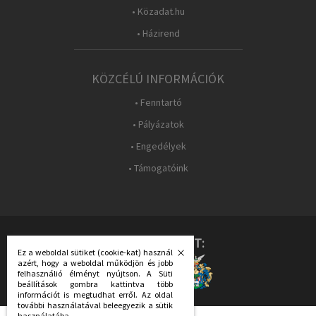
• Közadat.hu
• Házirend
KÖZCÉLÚ INFORMÁCIÓK
• Fenntartó
• Pályázatok
• Engedélyek
• Támogatóink
KÖVESS MINKET:
Ez a weboldal sütiket (cookie-kat) használ
azért, hogy a weboldal működjön és jobb
felhasználió élményt nyújtson. A Süti
beállítások gombra kattintva több
információt is megtudhat erről. Az oldal
további használatával beleegyezik a sütik
használatába.