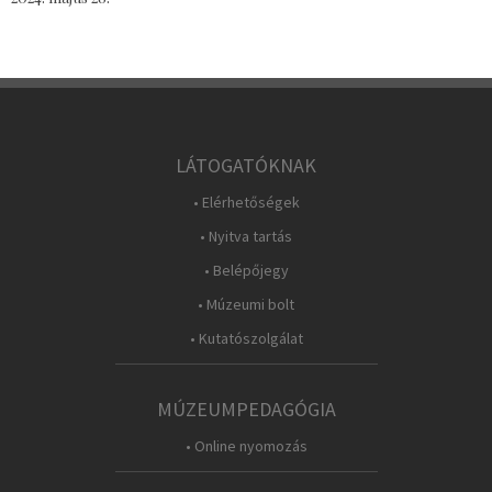
LÁTOGATÓKNAK
• Elérhetőségek
• Nyitva tartás
• Belépőjegy
• Múzeumi bolt
• Kutatószolgálat
MÚZEUMPEDAGÓGIA
• Online nyomozás