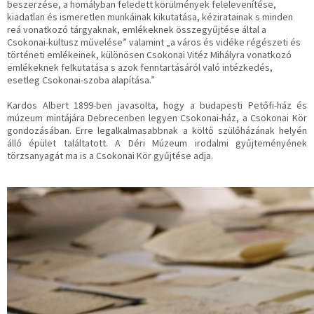
beszerzése, a homályban feledett körülmények felelevenítése,
kiadatlan és ismeretlen munkáinak kikutatása, kéziratainak s minden
reá vonatkozó tárgyaknak, emlékeknek összegyűjtése által a
Csokonai-kultusz művelése” valamint „a város és vidéke régészeti és
történeti emlékeinek, különösen Csokonai Vitéz Mihályra vonatkozó
emlékeknek felkutatása s azok fenntartásáról való intézkedés,
esetleg Csokonai-szoba alapítása.”
Kardos Albert 1899-ben javasolta, hogy a budapesti Petőfi-ház és
múzeum mintájára Debrecenben legyen Csokonai-ház, a Csokonai Kör
gondozásában. Erre legalkalmasabbnak a költő szülőházának helyén
álló épület találtatott. A Déri Múzeum irodalmi gyűjteményének
törzsanyagát ma is a Csokonai Kör gyűjtése adja.