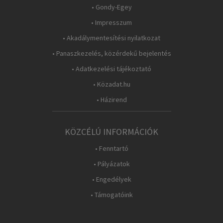
• Gondy-Egey
• Impresszum
• Akadálymentesítési nyilatkozat
• Panaszkezelés, közérdekű bejelentés
• Adatkezelési tájékoztató
• Közadat.hu
• Házirend
KÖZCÉLÚ INFORMÁCIÓK
• Fenntartó
• Pályázatok
• Engedélyek
• Támogatóink