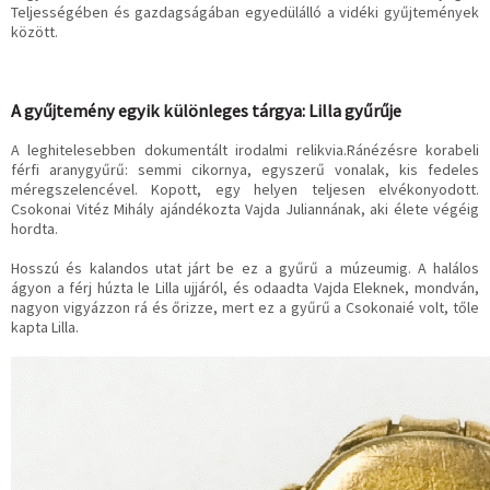
Teljességében és gazdagságában egyedülálló a vidéki gyűjtemények
között.
A gyűjtemény egyik különleges tárgya: Lilla gyűrűje
A leghitelesebben dokumentált irodalmi relikvia.Ránézésre korabeli
férfi aranygyűrű: semmi cikornya, egyszerű vonalak, kis fedeles
méregszelencével. Kopott, egy helyen teljesen elvékonyodott.
Csokonai Vitéz Mihály ajándékozta Vajda Juliannának, aki élete végéig
hordta.
Hosszú és kalandos utat járt be ez a gyűrű a múzeumig. A halálos
ágyon a férj húzta le Lilla ujjáról, és odaadta Vajda Eleknek, mondván,
nagyon vigyázzon rá és őrizze, mert ez a gyűrű a Csokonaié volt, tőle
kapta Lilla.