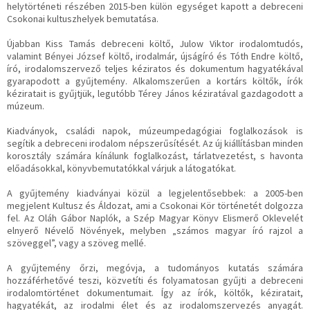
helytörténeti részében 2015-ben külön egységet kapott a debreceni
Csokonai kultuszhelyek bemutatása.
Újabban Kiss Tamás debreceni költő, Julow Viktor irodalomtudós,
valamint Bényei József költő, irodalmár, újságíró és Tóth Endre költő,
író, irodalomszervező teljes kéziratos és dokumentum hagyatékával
gyarapodott a gyűjtemény. Alkalomszerűen a kortárs költők, írók
kéziratait is gyűjtjük, legutóbb Térey János kéziratával gazdagodott a
múzeum.
Kiadványok, családi napok, múzeumpedagógiai foglalkozások is
segítik a debreceni irodalom népszerűsítését. Az új kiállításban minden
korosztály számára kínálunk foglalkozást, tárlatvezetést, s havonta
előadásokkal, könyvbemutatókkal várjuk a látogatókat.
A gyűjtemény kiadványai közül a legjelentősebbek: a 2005-ben
megjelent Kultusz és Áldozat, ami a Csokonai Kör történetét dolgozza
fel. Az Oláh Gábor Naplók, a Szép Magyar Könyv Elismerő Oklevelét
elnyerő Névelő Növények, melyben „számos magyar író rajzol a
szöveggel”, vagy a szöveg mellé.
A gyűjtemény őrzi, megóvja, a tudományos kutatás számára
hozzáférhetővé teszi, közvetíti és folyamatosan gyűjti a debreceni
irodalomtörténet dokumentumait. Így az írók, költők, kéziratait,
hagyatékát, az irodalmi élet és az irodalomszervezés anyagát.