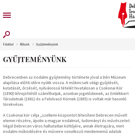
Főoldal
Rólunk
Gyűjteményünk
GYŰJTEMÉNYÜNK
Debrecenben az irodalmi gyűjtemény története jóval a Déri Múzeum
alapítása előtti időre nyúlik vissza. A műkincsek világi gyűjtését,
kutatását, őrzését, nyilvánossá tételét hivatalosan a Csokonai Kör
(1890) létrejöttétől számíthatjuk, azonban jogelődeinek, az Emlékkert
Társulatnak (1861) és a Felolvasó Körnek (1885) is voltak már hasonló
törekvései.
A Csokonai kör célja „szellemi központot létesíteni Debrecen művelt
elemei részére, ápolni a magyar irodalmat, tudományt és művészetet.
Végül Debrecen város halhatatlan költőjére, annak életrajzára, mint
irodalmi működésére és műveire vonatkozó mindennemű adatok