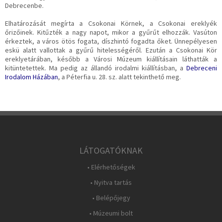
Debrecenbe.
Elhatározását megírta a Csokonai Körnek, a Csokonai ereklyék
őrizőinek. Kitűzték a nagy napot, mikor a gyűrűt elhozzák. Vasúton
érkeztek, a város ötös fogata, díszhintó fogadta őket. Ünnepélyesen
eskü alatt vallottak a gyűrű hitelességéről. Ezután a Csokonai Kör
ereklyetárában, később a Városi Múzeum kiállításain láthatták a
kitüntetettek. Ma pedig az állandó irodalmi kiállításban, a
Debreceni
Irodalom Házában
, a Péterfia u. 28. sz. alatt tekinthető meg.
LÁTOGATÓKNAK
• Elérhetőségek
• Nyitva tartás
• Belépőjegy
• Múzeumi bolt