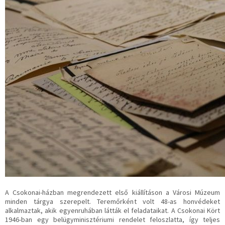
A Csokonai-házban megrendezett első kiállításon a Városi Múzeum
minden tárgya szerepelt. Teremőrként volt 48-as honvédeket
alkalmaztak, akik egyenruhában látták el feladataikat. A Csokonai Kört
1946-ban egy belügyminisztériumi rendelet feloszlatta, így teljes