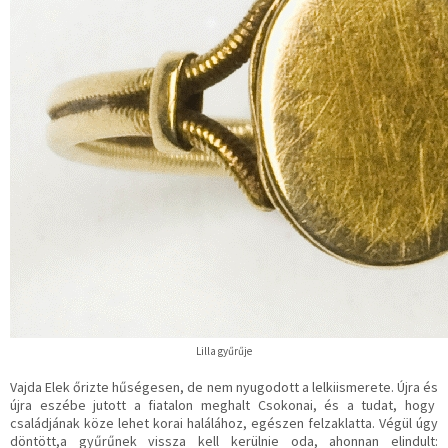
Lilla gyűrűje
Vajda Elek őrizte hűségesen, de nem nyugodott a lelkiismerete. Újra és
újra eszébe jutott a fiatalon meghalt Csokonai, és a tudat, hogy
családjának köze lehet korai halálához, egészen felzaklatta. Végül úgy
döntött,a gyűrűnek vissza kell kerülnie oda, ahonnan elindult: