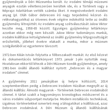
gyűjteményük a Déri Múzeumba került. Az irodalmi témájú múzeumi
anyagok ezután véletlenszerűen kerültek ide, és a Történeti vagy a
Néprajzi Adattárban vették számba őket. A megnövekedett irodalmi
anyag (pl. Oláh Gábor debreceni író nagy terjedelmű kézirat- és
relikviahagyatéka) az ötvenes évek végére indokolttá tette az önálló
gyűjtemény létrejöttét. Az irodalmi anyag szétválasztását Julow Viktor
kezdte meg, 1958-65 között. Egységes gyűjteményi leltárkönyv
azonban ekkor még nem készült. Julow Viktor tudományos munkái,
irodalmi kiállításai kétségtelenül az önálló gyűjtemény létjogosultságát
erősítették, jóllehet évekre elakadt a munka, mikor a múzeum
szolgálatából az egyetemre távozott.
1972-ben Kilián István folytatta a félbeszakadt munkát. Az első kézirat
és dokumentációs leltárkönyvet 1973. január 1-jén nyitották meg.
Hivatalosan ekkortól létezik a Déri Múzeum tizedik gyűjteménye, amely
1981-ben önálló állandó kiállítást nyitott: „Debrecen és a magyar
irodalom” címmel.
A gyűjtemény 2011 januárjában új helyre költözött, 2014
szeptemberében pedig a Debreceni Irodalom Házában megnyílt az új
állandó kiállítás: Álmodó magyarok – Történetek Debrecen irodalmából
címmel. A tárlat szakít a hagyományos kronologikus módszerrel és a
város irodalmi súlypontjait mutatja be. Modern installációs technikával,
izgalmas történetekkel ismerteti meg a látogatókat a kiállítással, azaz
Debrecen irodalmával. A Déri Múzeum új állandó kiállításának