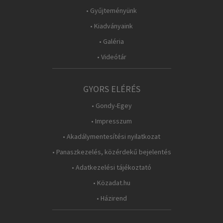
• Gyűjteményünk
• Kiadványaink
• Galéria
• Videótár
GYORS ELÉRÉS
• Gondy-Egey
• Impresszum
• Akadálymentesítési nyilatkozat
• Panaszkezelés, közérdekű bejelentés
• Adatkezelési tájékoztató
• Közadat.hu
• Házirend