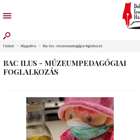
Főoldal
Képgaléria
Bac Ilus - múzeumpedagógiai foglalkozás
BAC ILUS - MÚZEUMPEDAGÓGIAI
FOGLALKOZÁS