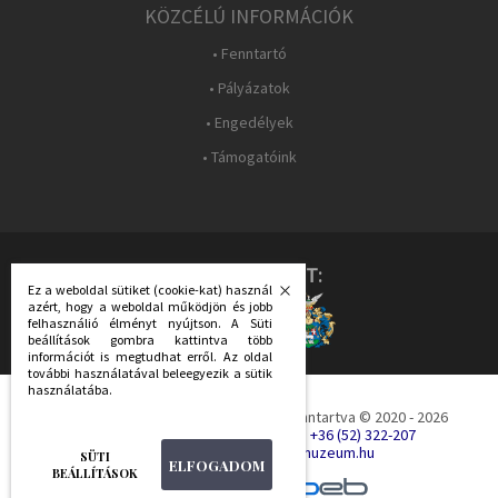
KÖZCÉLÚ INFORMÁCIÓK
• Fenntartó
• Pályázatok
• Engedélyek
• Támogatóink
KÖVESS MINKET:
Ez a weboldal sütiket (cookie-kat) használ
azért, hogy a weboldal működjön és jobb
felhasználió élményt nyújtson. A Süti
beállítások gombra kattintva több
információt is megtudhat erről. Az oldal
további használatával beleegyezik a sütik
használatába.
Debreceni Irodalom Háza - Minden jog fenntartva © 2020 - 2026
Debrecen, Péterfia u. 28.
Tel.: +36 (52) 322-207
E-mail: irodalomhaza@derimuzeum.hu
SÜTI
ELFOGADOM
BEÁLLÍTÁSOK
készítette: