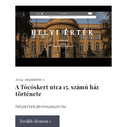
2024. augusztus 3.
A Tócóskert utca 15. számú ház
története
helyiertek.derimuzeum.hu
Tovább olvasom »