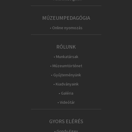
MÚZEUMPEDAGÓGIA
• Online nyomozás
RÓLUNK
• Munkatársak
• Múzeumtörténet
• Gyűjteményünk
• Kiadványaink
• Galéria
• Videótár
GYORS ELÉRÉS
• Gondy-Egey