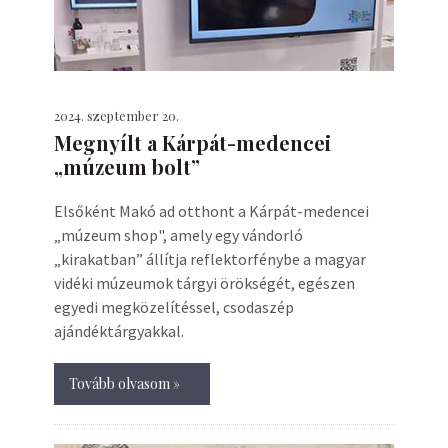
2024. szeptember 20.
Megnyílt a Kárpát-medencei
„múzeum bolt”
Elsőként Makó ad otthont a Kárpát-medencei
„múzeum shop", amely egy vándorló
„kirakatban” állítja reflektorfénybe a magyar
vidéki múzeumok tárgyi örökségét, egészen
egyedi megközelítéssel, csodaszép
ajándéktárgyakkal.
Tovább olvasom »