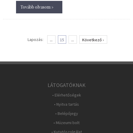
Tovább olvasom »
Lapozás:
...
15
...
Következő ›
LÁTOGATÓKNAK
• Elérhetőségek
• Nyitva tartás
• Belépőjegy
• Múzeumi bolt
• Kutatószolgálat