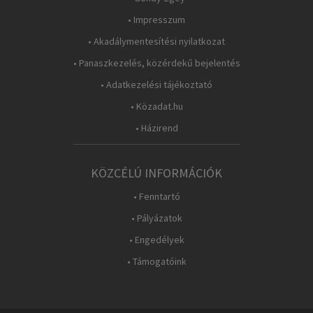
• Impresszum
• Akadálymentesítési nyilatkozat
• Panaszkezelés, közérdekű bejelentés
• Adatkezelési tájékoztató
• Közadat.hu
• Házirend
KÖZCÉLÚ INFORMÁCIÓK
• Fenntartó
• Pályázatok
• Engedélyek
• Támogatóink