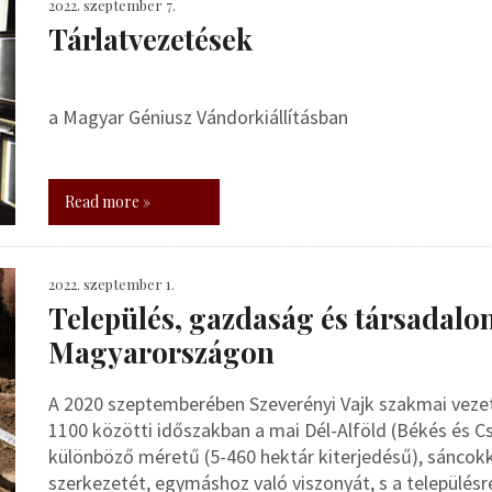
2022. szeptember 7.
Tárlatvezetések
a Magyar Géniusz Vándorkiállításban
Read more »
2022. szeptember 1.
Település, gazdaság és társadalo
Magyarországon
A 2020 szeptemberében Szeverényi Vajk szakmai vezetésé
1100 közötti időszakban a mai Dél-Alföld (Békés és 
különböző méretű (5-460 hektár kiterjedésű), sáncokk
szerkezetét, egymáshoz való viszonyát, s a település