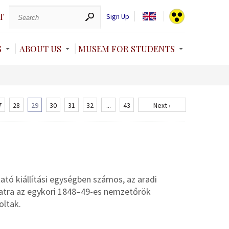
T
Sign Up
S
ABOUT US
MUSEM FOR STUDENTS
7
28
29
30
31
32
...
43
Next ›
ó kiállítási egységben számos, az aradi
rlatra az egykori 1848–49-es nemzetőrök
oltak.