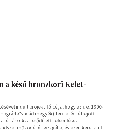
m a késő bronzkori Kelet-
vel indult projekt fő célja, hogy az i. e. 1300-
Csongrád-Csanád megyék) területén létrejött
al és árkokkal erődített települések
rendszer működését vizsgálja, és ezen keresztül