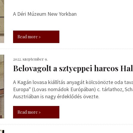
A Déri Múzeum New Yorkban
Read more »
2022. szeptember 9.
Belovagolt a sztyeppei harcos Hall
A Kagán lovasa kiállítás anyagát kölcsönözte oda ta
Europa" (Lovas nomádok Európában) c. tárlathoz, Scha
Ausztriában is nagy érdeklődés övezte.
Read more »