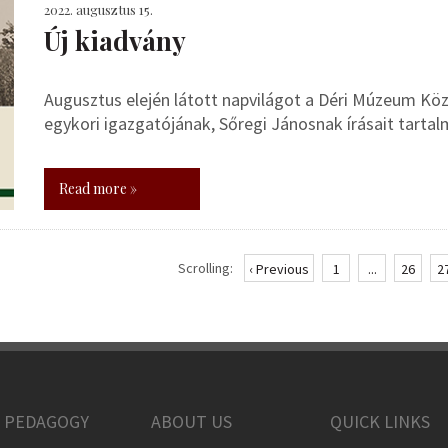
2022. augusztus 15.
Új kiadvány
Augusztus elején látott napvilágot a Déri Múzeum K
egykori igazgatójának, Sőregi Jánosnak írásait tartal
Read more »
Scrolling:
‹ Previous
1
...
26
2
 PEDAGOGY
ABOUT US
QUICK LINKS