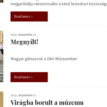
megpróbálja rekonstruálni a késő bronzkori közösség
Read more »
2022. augusztus 23.
Megnyílt!
Magyar géniuszok a Déri Múzeumban
Read more »
2022. augusztus 17.
Virágba borult a múzeum