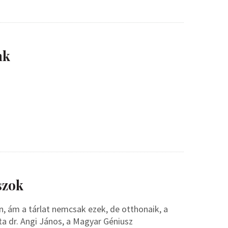
nk
szok
n, ám a tárlat nemcsak ezek, de otthonaik, a
 dr. Angi János, a Magyar Géniusz