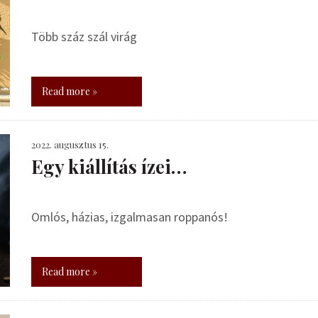
Több száz szál virág
Read more »
2022. augusztus 15.
Egy kiállítás ízei…
Omlós, házias, izgalmasan roppanós!
Read more »