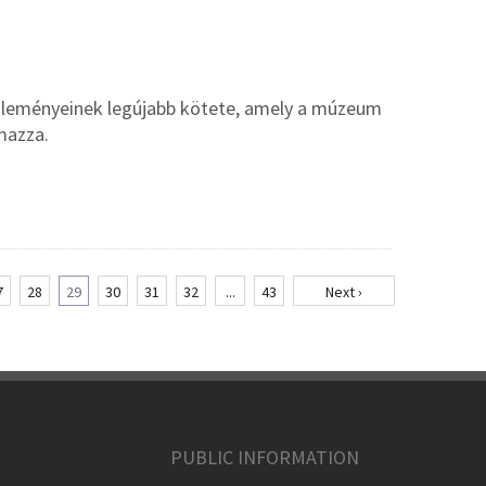
özleményeinek legújabb kötete, amely a múzeum
mazza.
7
28
29
30
31
32
...
43
Next ›
PUBLIC INFORMATION