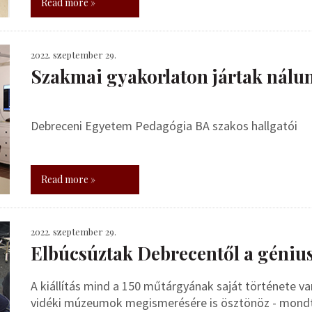
Read more »
2022. szeptember 29.
Szakmai gyakorlaton jártak nálu
Debreceni Egyetem Pedagógia BA szakos hallgatói
Read more »
2022. szeptember 29.
Elbúcsúztak Debrecentől a géniu
A kiállítás mind a 150 műtárgyának saját története va
vidéki múzeumok megismerésére is ösztönöz - mondta