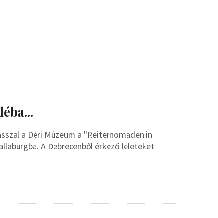
éba...
vasszal a Déri Múzeum a "Reiternomaden in
llaburgba. A Debrecenből érkező leleteket