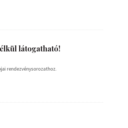
élkül látogatható!
pjai rendezvénysorozathoz.