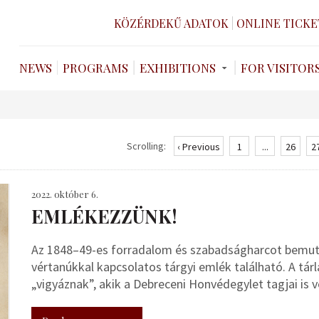
KÖZÉRDEKŰ ADATOK
ONLINE TICKE
NEWS
PROGRAMS
EXHIBITIONS
FOR VISITOR
Scrolling:
‹ Previous
1
...
26
2
2022. október 6.
EMLÉKEZZÜNK!
Az 1848–49-es forradalom és szabadságharcot bemutat
vértanúkkal kapcsolatos tárgyi emlék található. A tá
„vigyáznak”, akik a Debreceni Honvédegylet tagjai is v