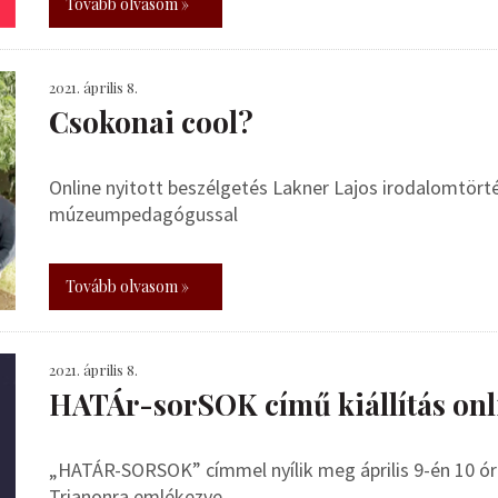
Tovább olvasom »
2021. április 8.
Csokonai cool?
Online nyitott beszélgetés Lakner Lajos irodalomtörté
múzeumpedagógussal
Tovább olvasom »
2021. április 8.
HATÁr-sorSOK című kiállítás onl
„HATÁR-SORSOK” címmel nyílik meg április 9-én 10 órak
Trianonra emlékezve.