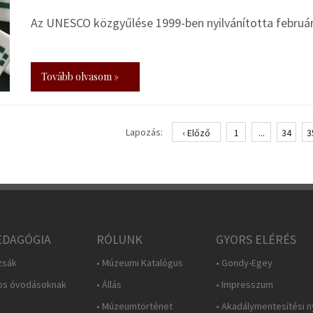
Az UNESCO közgyűlése 1999-ben nyilvánította február
Tovább olvasom »
Lapozás:
‹ Előző
1
...
34
3
DAGÓGIA
RÓLUNK
GYORS ELÉRÉS
zsák
• Múzeumi Katalógus
• Gondy-Egey
os óvodásoknak
• Állás
• Impresszum
• Múzeumtörténet
• Akadálymentesítési n