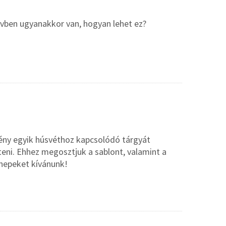
vben ugyanakkor van, hogyan lehet ez?
mény egyik húsvéthoz kapcsolódó tárgyát
teni. Ehhez megosztjuk a sablont, valamint a
nnepeket kívánunk!