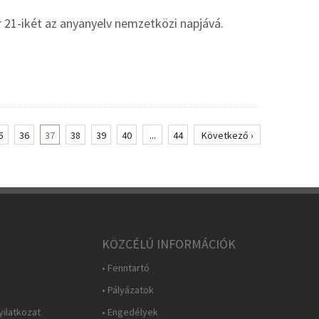
 21-ikét az anyanyelv nemzetközi napjává.
5
36
37
38
39
40
...
44
Következő ›
KÖZCÉLÚ INFORMÁCIÓK
• Fenntartó
• Pályázatok
yilatkozat
• Engedélyek