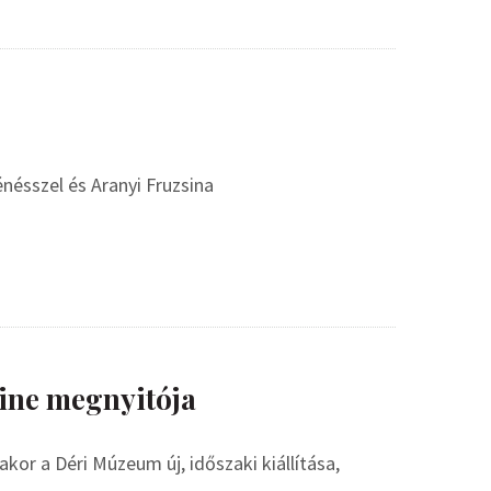
nésszel és Aranyi Fruzsina
ine megnyitója
or a Déri Múzeum új, időszaki kiállítása,