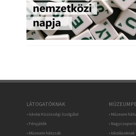
LÁTOGATÓKNAK
MÚZEUMPE
• Iskolai Közösségi Szolgálat
• Múzeumi háti
• Fényjáték
• Nagycsoport
• Múzeumi hátizsák
• Iskolásoknak