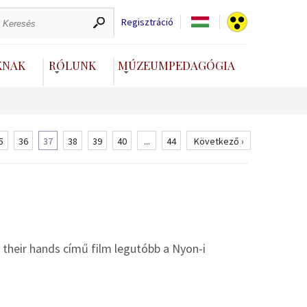
Regisztráció
KNAK
RÓLUNK
MÚZEUMPEDAGÓGIA
5
36
37
38
39
40
...
44
Következő ›
 their hands című film legutóbb a Nyon-i