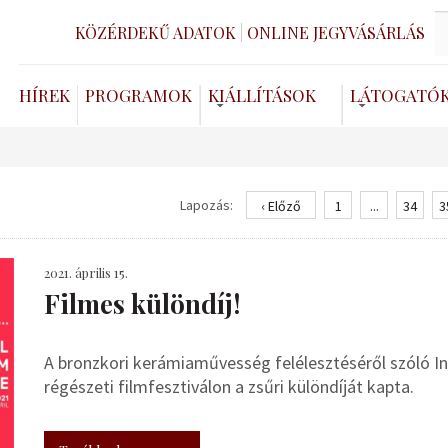
KÖZÉRDEKŰ ADATOK
ONLINE JEGYVÁSÁRLÁS
HÍREK
PROGRAMOK
KIÁLLÍTÁSOK
LÁTOGATÓ
Lapozás:
‹ Előző
1
...
34
3
2021. április 15.
Filmes különdíj!
A bronzkori kerámiaművesség felélesztéséről szóló In
régészeti filmfesztiválon a zsűri különdíját kapta.