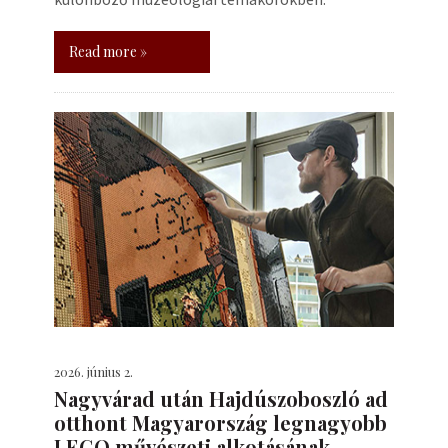
Read more »
2026. június 2.
Nagyvárad után Hajdúszoboszló ad
otthont Magyarország legnagyobb
LEGO művészeti alkotásának