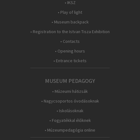
• IKSZ
• Play of light
• Museum backpack
• Registration to the Istvan Tisza Exhibition
• Contacts
• Opening hours
• Entrance tickets
MUSEUM PEDAGOGY
• Múzeumi hátizsák
• Nagycsoportos óvodásoknak
• Iskolásoknak
• Fogyatékkal élőknek
• Múzeumpedagógia online