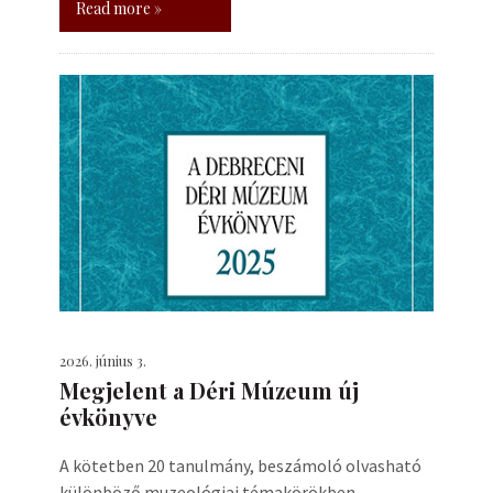
Read more »
2026. június 3.
Megjelent a Déri Múzeum új
évkönyve
A kötetben 20 tanulmány, beszámoló olvasható
különböző muzeológiai témakörökben.