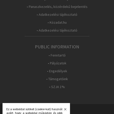
• Panaszkezelés, közérdekű bejelentés
• Adatkezelési tájékoztató
• Közadat.hu
• Adatkezelési tájékoztató
PUBLIC INFORMATION
• Fenntartó
• Pályázatok
• Engedélyek
• Támogatóink
• SZJA 1%
Ez a weboldal sütiket (cookie-kat) használ
azért, hogy a weboldal működjön és jobb
FOLLOW US: