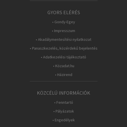
GYORS ELÉRÉS
• Gondy-Egey
• Impresszum
• Akadálymentesítési nyilatkozat
• Panaszkezelés, közérdekű bejelentés
• Adatkezelési tájékoztató
• Közadat.hu
• Házirend
KÖZCÉLÚ INFORMÁCIÓK
• Fenntartó
• Pályázatok
• Engedélyek