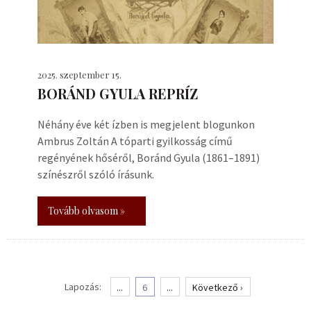
2025. szeptember 15.
BORÁND GYULA REPRÍZ
Néhány éve két ízben is megjelent blogunkon
Ambrus Zoltán A tóparti gyilkosság című
regényének hőséről, Boránd Gyula (1861–1891)
színészről szóló írásunk.
Tovább olvasom »
Lapozás:
...
6
...
Következő ›