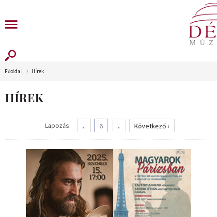
Főoldal
Hírek
HÍREK
Lapozás:
...
6
...
Következő ›