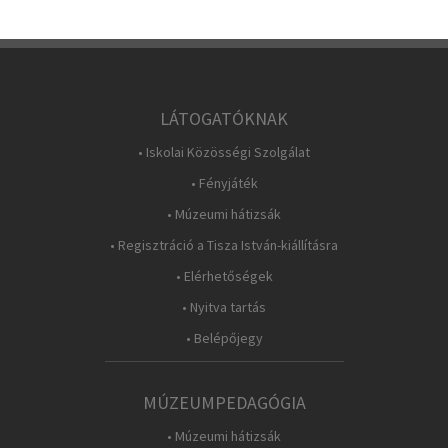
LÁTOGATÓKNAK
• Iskolai Közösségi Szolgálat
• Fényjáték
• Múzeumi hátizsák
• Regisztráció a Tisza István-kiállításra
• Elérhetőségek
• Nyitva tartás
• Belépőjegy
MÚZEUMPEDAGÓGIA
• Múzeumi hátizsák