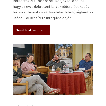
indították el filmsorozatukat, azzal a céllal,
hogy a neves debreceni kereskedőcsaládokat és
házaikat bemutassák, kivételes lehetőségként az
utódokkal készített interjúk alapján.
Tovább olvasom »
2025. szeptember 22.