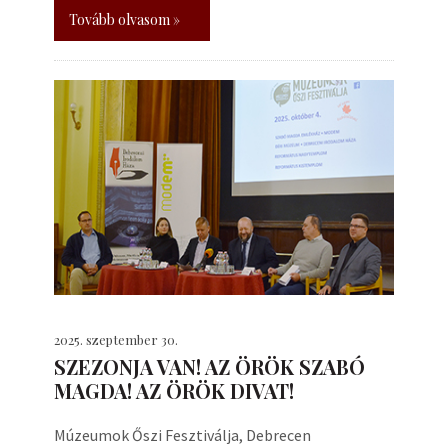
Tovább olvasom »
2025. szeptember 30.
SZEZONJA VAN! AZ ÖRÖK SZABÓ
MAGDA! AZ ÖRÖK DIVAT!
Múzeumok Őszi Fesztiválja, Debrecen