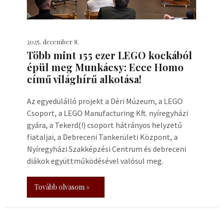
2025. december 8.
Több mint 155 ezer LEGO kockából
épül meg Munkácsy: Ecce Homo
című világhírű alkotása!
Az egyedülálló projekt a Déri Múzeum, a LEGO
Csoport, a LEGO Manufacturing Kft. nyíregyházi
gyára, a Tekerd(!) csoport hátrányos helyzetű
fiataljai, a Debreceni Tankerületi Központ, a
Nyíregyházi Szakképzési Centrum és debreceni
diákok együttműködésével valósul meg.
Tovább olvasom »