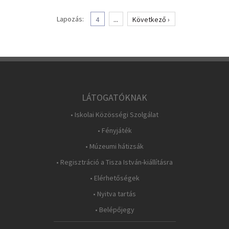
Lapozás:
4
...
Következő ›
LÁTOGATÓKNAK
• Iskolai Közösségi Szolgálat
• Fényjáték
• Múzeumi hátizsák
• Regisztráció a Tisza István-kiállításra
• Elérhetőségek
• Nyitva tartás
• Belépőjegy