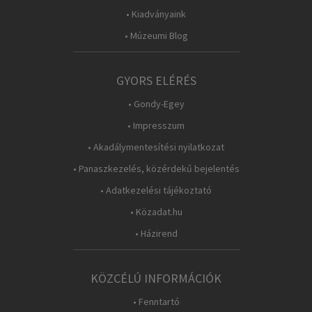
• Kiadványaink
• Múzeumi Blog
GYORS ELÉRÉS
• Gondy-Egey
• Impresszum
• Akadálymentesítési nyilatkozat
• Panaszkezelés, közérdekű bejelentés
• Adatkezelési tájékoztató
• Közadat.hu
• Házirend
KÖZCÉLÚ INFORMÁCIÓK
• Fenntartó