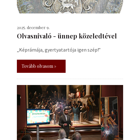
2025. december 9.
Olvasnivaló - ünnep közeledtével
„Képrámája, gyertyatartója igen szép!”
Tovább olvasom »