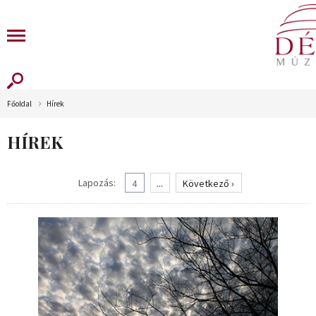
Főoldal
Hírek
HÍREK
Lapozás:
4
...
Következő ›