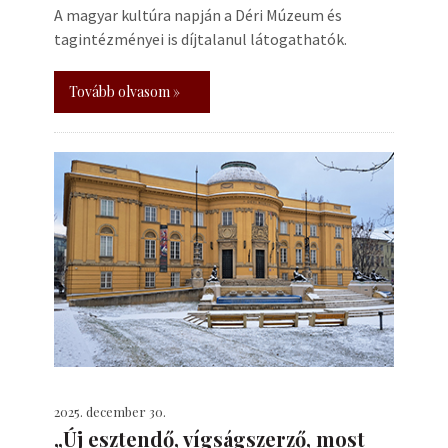
A magyar kultúra napján a Déri Múzeum és
tagintézményei is díjtalanul látogathatók.
Tovább olvasom »
2025. december 30.
„Új esztendő, vígságszerző, most