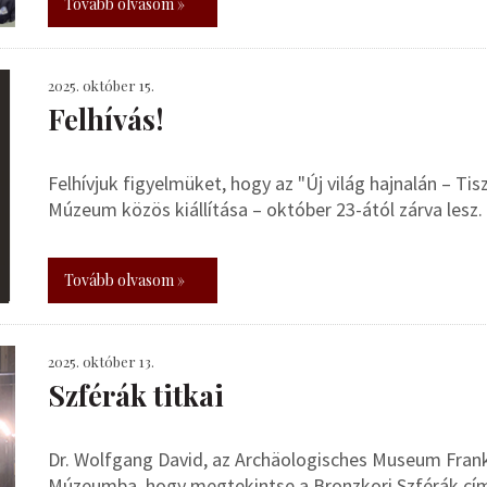
Tovább olvasom »
2025. október 15.
Felhívás!
Felhívjuk figyelmüket, hogy az "Új világ hajnalán – Ti
Múzeum közös kiállítása – október 23-ától zárva lesz.
Tovább olvasom »
2025. október 13.
Szférák titkai
Dr. Wolfgang David, az Archäologisches Museum Frank
Múzeumba, hogy megtekintse a Bronzkori Szférák című