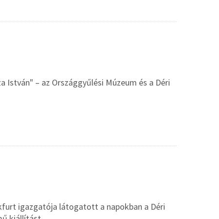
sza István" – az Országgyűlési Múzeum és a Déri
furt igazgatója látogatott a napokban a Déri
 kiállítást.