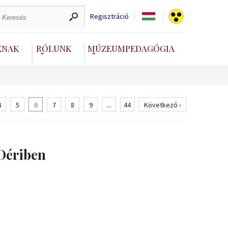
Regisztráció
KNAK
RÓLUNK
MÚZEUMPEDAGÓGIA
4
5
6
7
8
9
...
44
Következő ›
Dériben