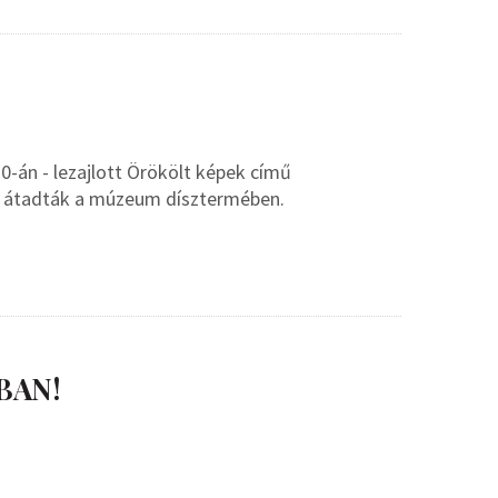
0-án - lezajlott Örökölt képek című
s átadták a múzeum dísztermében.
BAN!