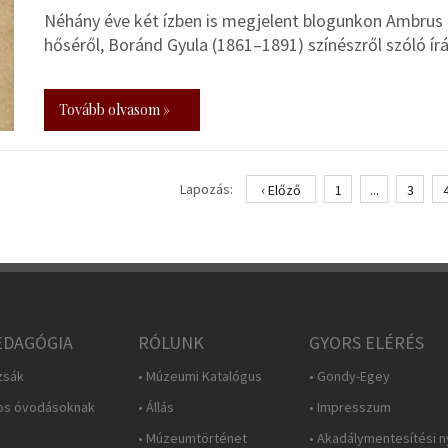
Néhány éve két ízben is megjelent blogunkon Ambrus 
hőséről, Boránd Gyula (1861–1891) színészről szóló ír
Tovább olvasom »
Lapozás:
‹ Előző
1
...
3
DAGÓGIA
RÓLUNK
GYORS ELÉRÉS
zsák
• Múzeumi Katalógus
• Gondy-Egey
os óvodásoknak
• Állás
• Impresszum
• Múzeumtörténet
• Akadálymentesítési n