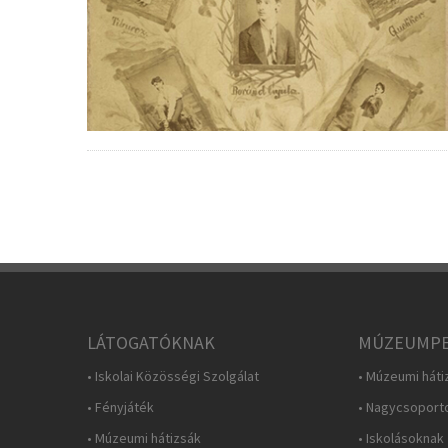
LÁTOGATÓKNAK
MÚZEUMPE
• Iskolai Közösségi Szolgálat
• Múzeumi háti
• Fényjáték
• Nagycsoport
• Múzeumi hátizsák
• Iskolásoknak