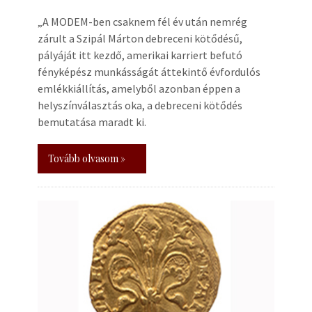
„A MODEM-ben csaknem fél év után nemrég
zárult a Szipál Márton debreceni kötődésű,
pályáját itt kezdő, amerikai karriert befutó
fényképész munkásságát áttekintő évfordulós
emlékkiállítás, amelyből azonban éppen a
helyszínválasztás oka, a debreceni kötődés
bemutatása maradt ki.
Tovább olvasom »