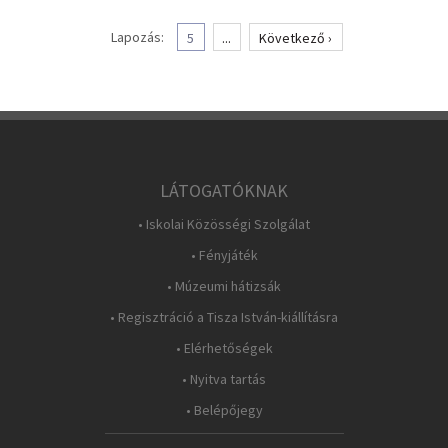
Lapozás:
5
...
Következő ›
LÁTOGATÓKNAK
• Iskolai Közösségi Szolgálat
• Fényjáték
• Múzeumi hátizsák
• Regisztráció a Tisza István-kiállításra
• Elérhetőségek
• Nyitva tartás
• Belépőjegy