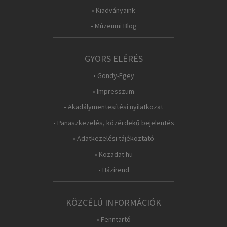
• Kiadványaink
• Múzeumi Blog
GYORS ELÉRÉS
• Gondy-Egey
• Impresszum
• Akadálymentesítési nyilatkozat
• Panaszkezelés, közérdekű bejelentés
• Adatkezelési tájékoztató
• Közadat.hu
• Házirend
KÖZCÉLÚ INFORMÁCIÓK
• Fenntartó